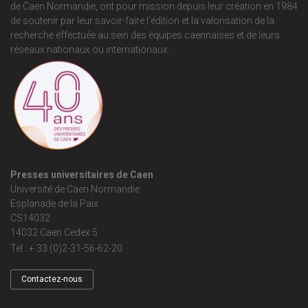
de Caen Normandie
, ont pour mission depuis leur création en 1984
de soutenir par leur savoir-faire l'édition et la valorisation de la
recherche effectuée au sein des équipes caennaises et de leurs
réseaux nationaux ou internationaux.
Presses universitaires de Caen
Université de Caen Normandie
Esplanade de la Paix
CS14032
14032 Caen Cedex 5
Tel : + 33 (0)2-31-56-62-20
Contactez-nous