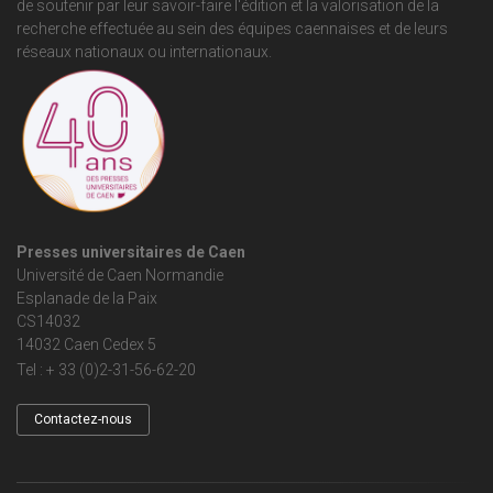
de soutenir par leur savoir-faire l'édition et la valorisation de la
recherche effectuée au sein des équipes caennaises et de leurs
réseaux nationaux ou internationaux.
Presses universitaires de Caen
Université de Caen Normandie
Esplanade de la Paix
CS14032
14032 Caen Cedex 5
Tel : + 33 (0)2-31-56-62-20
Contactez-nous