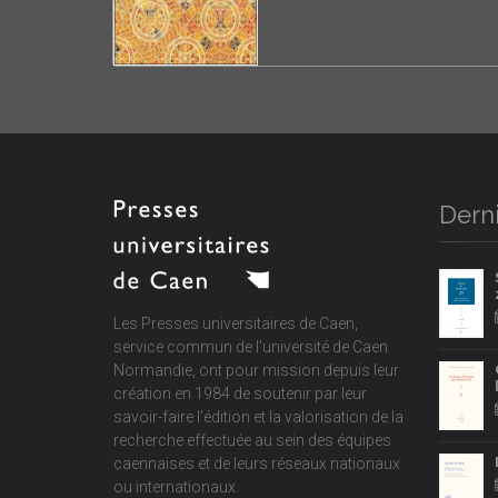
Derni
Les Presses universitaires de Caen,
service commun de
l'université de Caen
Normandie
, ont pour mission depuis leur
création en 1984 de soutenir par leur
savoir-faire l'édition et la valorisation de la
recherche effectuée au sein des équipes
caennaises et de leurs réseaux nationaux
ou internationaux.