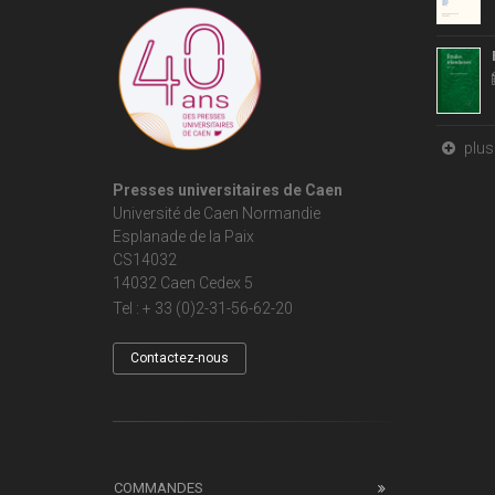
plus 
Presses universitaires de Caen
Université de Caen Normandie
Esplanade de la Paix
CS14032
14032 Caen Cedex 5
Tel : + 33 (0)2-31-56-62-20
Contactez-nous
COMMANDES