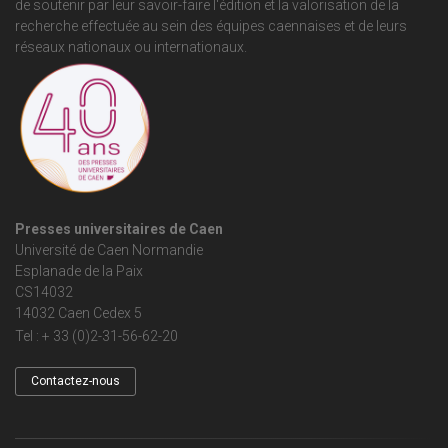
de soutenir par leur savoir-faire l'édition et la valorisation de la
recherche effectuée au sein des équipes caennaises et de leurs
réseaux nationaux ou internationaux.
Presses universitaires de Caen
Université de Caen Normandie
Esplanade de la Paix
CS14032
14032 Caen Cedex 5
Tel : + 33 (0)2-31-56-62-20
Contactez-nous