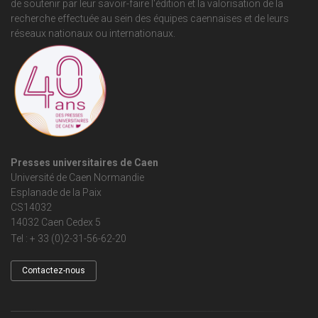
de soutenir par leur savoir-faire l'édition et la valorisation de la
recherche effectuée au sein des équipes caennaises et de leurs
réseaux nationaux ou internationaux.
Presses universitaires de Caen
Université de Caen Normandie
Esplanade de la Paix
CS14032
14032 Caen Cedex 5
Tel : + 33 (0)2-31-56-62-20
Contactez-nous