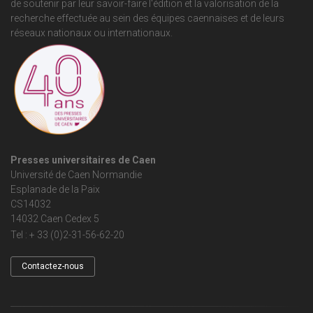
de soutenir par leur savoir-faire l'édition et la valorisation de la
recherche effectuée au sein des équipes caennaises et de leurs
réseaux nationaux ou internationaux.
Presses universitaires de Caen
Université de Caen Normandie
Esplanade de la Paix
CS14032
14032 Caen Cedex 5
Tel : + 33 (0)2-31-56-62-20
Contactez-nous