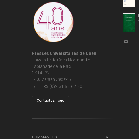
plus 
Presses universitaires de Caen
Université de Caen Normandie
Esplanade de la Paix
CS14032
14032 Caen Cedex 5
Tel : + 33 (0)2-31-56-62-20
Contactez-nous
COMMANDES