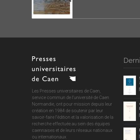
Derni
Les Presses universitaires de Caen,
service commun de
l'université de Caen
Normandie
, ont pour mission depuis leur
création en 1984 de soutenir par leur
savoir-faire l'édition et la valorisation de la
recherche effectuée au sein des équipes
caennaises et de leurs réseaux nationaux
ou internationaux.