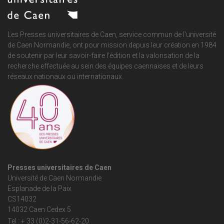
Les Presses universitaires de Caen, service commun de
l'université
de Caen Normandie
, ont pour mission depuis leur création en 1984
de soutenir par leur savoir-faire l'édition et la valorisation de la
recherche effectuée au sein des équipes caennaises et de leurs
réseaux nationaux ou internationaux.
Presses universitaires de Caen
Université de Caen Normandie
Esplanade de la Paix
CS14032
14032 Caen Cedex 5
Tel : + 33 (0)2-31-56-62-20