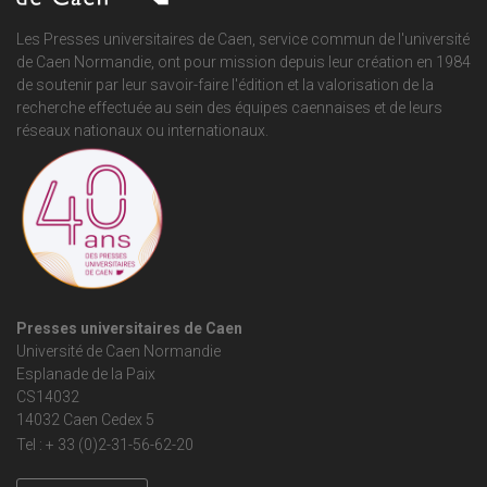
Les Presses universitaires de Caen, service commun de
l'université
de Caen Normandie
, ont pour mission depuis leur création en 1984
de soutenir par leur savoir-faire l'édition et la valorisation de la
recherche effectuée au sein des équipes caennaises et de leurs
réseaux nationaux ou internationaux.
Presses universitaires de Caen
Université de Caen Normandie
Esplanade de la Paix
CS14032
14032 Caen Cedex 5
Tel : + 33 (0)2-31-56-62-20