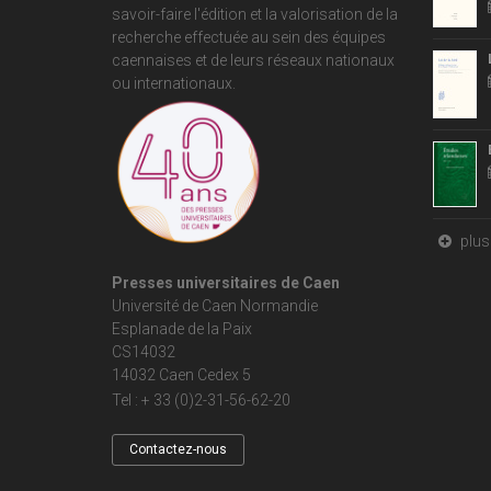
savoir-faire l'édition et la valorisation de la
recherche effectuée au sein des équipes
caennaises et de leurs réseaux nationaux
ou internationaux.
plus 
Presses universitaires de Caen
Université de Caen Normandie
Esplanade de la Paix
CS14032
14032 Caen Cedex 5
Tel : + 33 (0)2-31-56-62-20
Contactez-nous