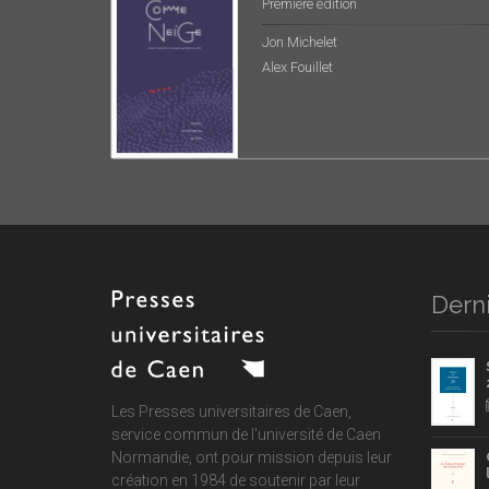
Première édition
Jon Michelet
Alex Fouillet
Derni
Les Presses universitaires de Caen,
service commun de
l'université de Caen
Normandie
, ont pour mission depuis leur
création en 1984 de soutenir par leur