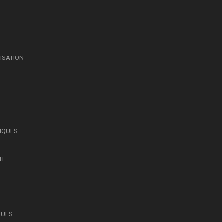
T
LISATION
SIQUES
IT
QUES