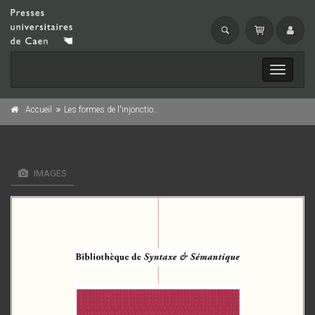
Toggle
navigati
Accueil
Les formes de l'injonction écrite dans l'espace public
IMAGES