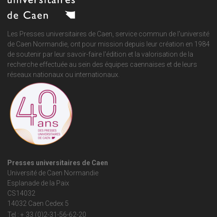
Les Presses universitaires de Caen, service commun de
l'université
de Caen Normandie
, ont pour mission depuis leur création en 1984
de soutenir par leur savoir-faire l'édition et la valorisation de la
recherche effectuée au sein des équipes caennaises et de leurs
réseaux nationaux ou internationaux.
Presses universitaires de Caen
Université de Caen Normandie
Esplanade de la Paix
CS14032
14032 Caen Cedex 5
Tel : + 33 (0)2-31-56-62-20