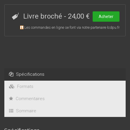
personnels, montre déjà des limites et il ne résoudra pas la
question cruciale des conditions indignes de détention. Sa
mise en œuvre dépendra en outre des acteurs de terrain
Livre broché
-
24,00 €
Acheter
pour renforcer la prison comme « lieu de droit ».
Les commandes en ligne se font via notre partenaire lcdpu.fr
Spécifications
Formats
Commentaires
Sommaire