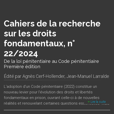
Cahiers de la recherche
sur les droits
fondamentaux, n°
22/2024
De la loi pénitentiaire au Code pénitentiaire
Première édition
Édité par
Agnès Cerf-Hollender
,
Jean-Manuel Larralde
L'adoption d’un Code pénitentiaire (2022) constitue un
nouveau levier pour l’évolution des droits et libertés
fondamentaux en prison, ouvrant celle-ci à de nouvelles
Lire la suite
réalités et renouvelant certaines questions essentielles. Mais
cet outil, à disposition tant des personnes détenues que des