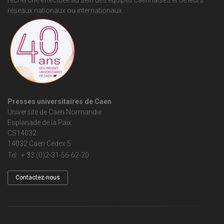
réseaux nationaux ou internationaux.
Presses universitaires de Caen
Université de Caen Normandie
Esplanade de la Paix
CS14032
14032 Caen Cedex 5
Tel : + 33 (0)2-31-56-62-20
Contactez-nous