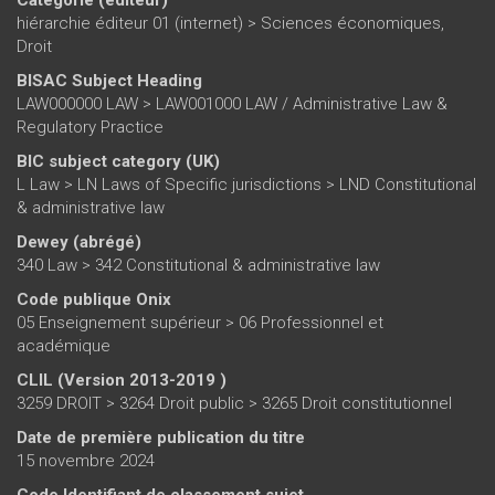
hiérarchie éditeur 01 (internet)
>
Sciences économiques,
Droit
BISAC Subject Heading
LAW000000 LAW > LAW001000 LAW / Administrative Law &
Regulatory Practice
BIC subject category (UK)
L Law > LN Laws of Specific jurisdictions > LND Constitutional
& administrative law
Dewey (abrégé)
340 Law > 342 Constitutional & administrative law
Code publique Onix
05 Enseignement supérieur > 06 Professionnel et
académique
CLIL (Version 2013-2019 )
3259 DROIT > 3264 Droit public > 3265 Droit constitutionnel
Date de première publication du titre
15 novembre 2024
Code Identifiant de classement sujet