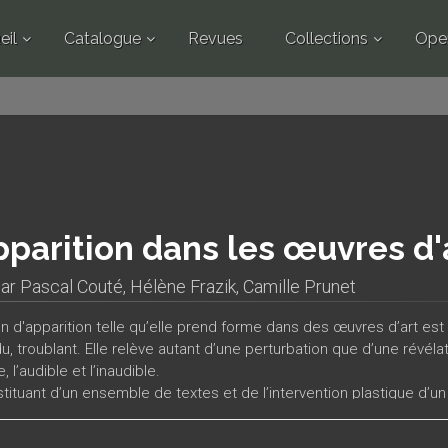
eil
Catalogue
Revues
Collections
Ope
pparition dans les œuvres d'
par
Pascal Couté
,
Hélène Frazik
,
Camille Prunet
on d'apparition telle qu’elle prend forme dans des œuvres d’art 
u, troublant. Elle relève autant d’une perturbation que d’une révélati
le, l’audible et l’inaudible.
tituant d’un ensemble de textes et de l’intervention plastique d’un
se d’œuvres dans le champ des arts plastiques, du cinéma, de la lit
ributions viennent souligner un paradoxe ontologique à l’apparition