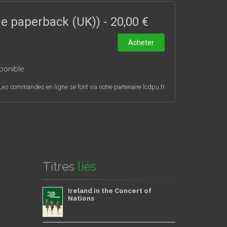
ou à représenter un événement ou un objet. Les
en avant les tensions qui traversent les modalités
ade paperback (UK))
-
20,00 €
s caractéristiques inhérentes à l’apparition invitent
saisir visuellement un surgissement éphémère ?
Acheter
 complexité et sa richesse.
ponible
Les commandes en ligne se font via notre partenaire lcdpu.fr
Titres
liés
Ireland in the Concert of
Nations