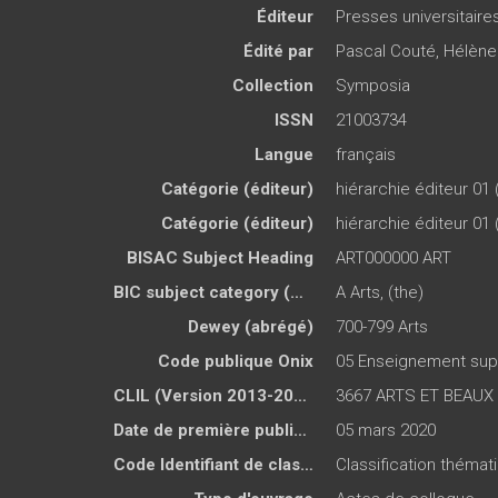
Éditeur
Presses universitair
Édité par
Pascal Couté
,
Hélène 
Collection
Symposia
ISSN
21003734
Langue
français
Catégorie (éditeur)
hiérarchie éditeur 01 
Catégorie (éditeur)
hiérarchie éditeur 01 
BISAC Subject Heading
ART000000 ART
BIC subject category (UK)
A Arts, (the)
Dewey (abrégé)
700-799 Arts
Code publique Onix
05 Enseignement sup
CLIL (Version 2013-2019 )
3667 ARTS ET BEAUX 
Date de première publication du titre
05 mars 2020
Code Identifiant de classement sujet
Classification théma