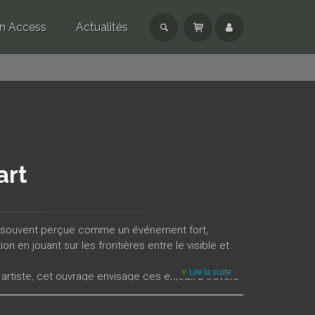
n Access
Actualités
art
est souvent perçue comme un événement fort,
on en jouant sur les frontières entre le visible et
Lire la suite
 artiste, cet ouvrage envisage ces enjeux à travers
térature et du théâtre, du Moyen Âge à nos jours.
 : si celle-ci fait bien sensation par l’émergence