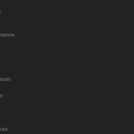
T
LISATION
SIQUES
IT
QUES