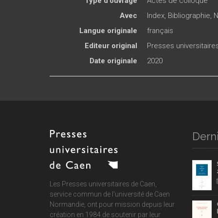
Type d'ouvrage
Actes de colloque
Avec
Index, Bibliographie, 
Langue originale
français
Editeur original
Presses universitair
Date originale
2020
Derni
Les Presses universitaires de Caen,
service commun de
l'université de Caen
Normandie
, ont pour mission depuis leur
création en 1984 de soutenir par leur