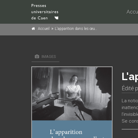
Accu
Accueil
L'apparition dans les œuvres d'art
IMAGES
L'a
Édité 
La noti
inattend
l’invisib
Se cons
l’analy
Ces cont