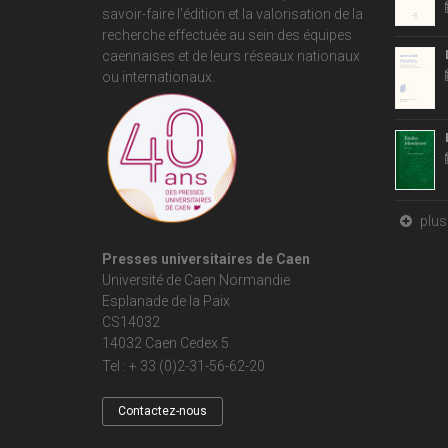
savoir-faire l'édition et la valorisation de la
recherche effectuée au sein des équipes
caennaises et de leurs réseaux nationaux
ou internationaux.
plus 
Presses universitaires de Caen
Université de Caen Normandie
Esplanade de la Paix
CS14032
14032 Caen Cedex 5
Tel : + 33 (0)2-31-56-62-20
Contactez-nous