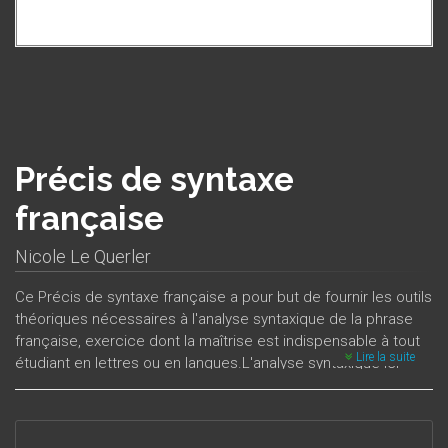
Précis de syntaxe
française
Nicole Le Querler
Ce Précis de syntaxe française a pour but de fournir les outils
théoriques nécessaires à l'analyse syntaxique de la phrase
française, exercice dont la maîtrise est indispensable à tout
Lire la suite
étudiant en lettres ou en langues.L'analyse syntaxique ici
proposée s’appuie sur des critères formels d’identification
des catégories et des fonctions : critères morphologiques,
distributionnels et syntaxiques. La phrase française est