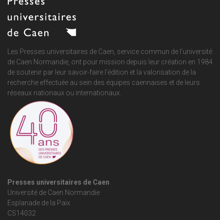
Les Presses universitaires de Caen, service commun de
l'université
de Caen Normandie
, ont pour mission depuis leur création en 1984
de soutenir par leur savoir-faire l'édition et la valorisation de la
recherche effectuée au sein des équipes caennaises et de leurs
réseaux nationaux ou internationaux.
Presses universitaires de Caen
Université de Caen Normandie
Esplanade de la Paix
CS14032