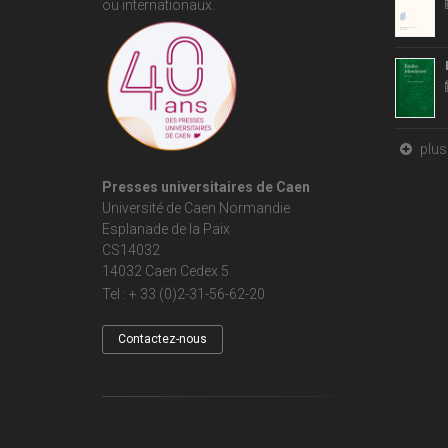
ou internationaux.
plus 
Presses universitaires de Caen
Université de Caen Normandie
Esplanade de la Paix
CS14032
14032 Caen Cedex 5
Tel : + 33 (0)2-31-56-62-20
Contactez-nous