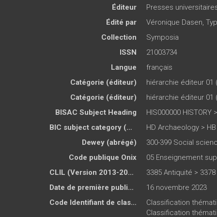
Éditeur
Presses universitair
Édité par
Véronique Dasen
,
Typ
Collection
Symposia
ISSN
21003734
Langue
français
Catégorie (éditeur)
hiérarchie éditeur 01 
Catégorie (éditeur)
hiérarchie éditeur 01 
BISAC Subject Heading
HIS000000 HISTORY >
BIC subject category (UK)
HD Archaeology > HB 
Dewey (abrégé)
300-399 Social scien
Code publique Onix
05 Enseignement sup
CLIL (Version 2013-2019 )
3385 Antiquité > 3378
Date de première publication du titre
16 novembre 2023
Code Identifiant de classement sujet
Classification thémat
Classification thémati