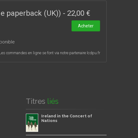
otentiellement inscrite dans la situation ludique
associé aux travaux du projet européen ERC
Locus
ade paperback (UK))
-
22,00 €
.
Acheter
ponible
Les commandes en ligne se font via notre partenaire lcdpu.fr
Titres
liés
Ireland in the Concert of
Nations