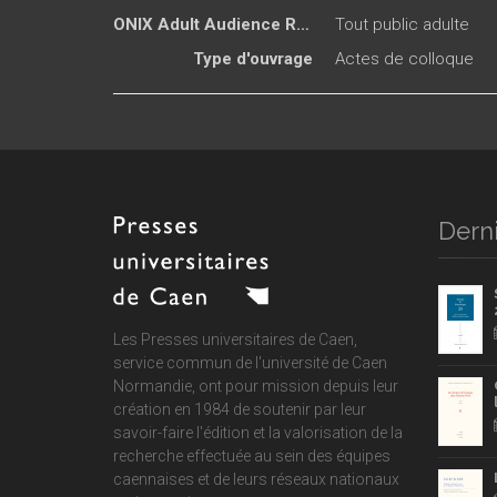
ONIX Adult Audience Rating
Tout public adulte
Type d'ouvrage
Actes de colloque
Derni
Les Presses universitaires de Caen,
service commun de
l'université de Caen
Normandie
, ont pour mission depuis leur
création en 1984 de soutenir par leur
savoir-faire l'édition et la valorisation de la
recherche effectuée au sein des équipes
caennaises et de leurs réseaux nationaux