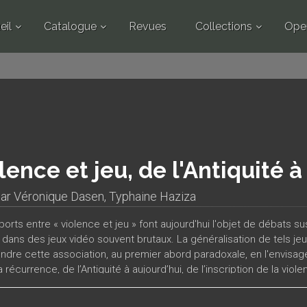
eil
Catalogue
Revues
Collections
Ope
lence et jeu, de l'Antiquité à
par
Véronique Dasen
,
Typhaine Haziza
orts entre « violence et jeu » font aujourd'hui l'objet de débats s
e dans des jeux vidéo souvent brutaux. La généralisation de tels jeu
dre cette association, au premier abord paradoxale, en l'envisage
a récurrence, de l’Antiquité à aujourd’hui, de l’inscription de la vi
que les formes et les fonctions de violences ludiques ne sont pa
séquence de joueurs peu respectueux de la règle. Bien au contraire,