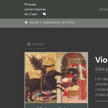
Accu
Accueil
Violence et jeu, de l'Antiquité à nos jours
IMAGES
Vio
Édité 
Les rapp
virtuell
compren
révèle l
montre 
l’incon