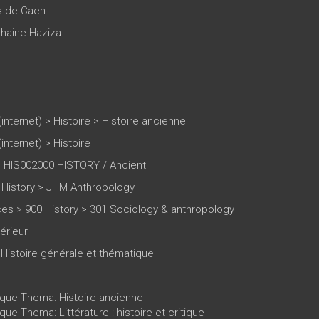
es de Caen
haine Haziza
(internet)
>
Histoire
>
Histoire ancienne
(internet)
>
Histoire
 HIS002000 HISTORY / Ancient
History > JHM Anthropology
ces > 900 History > 301 Sociology & anthropology
érieur
 Histoire générale et thématique
ique Thema: Histoire ancienne
que Thema: Littérature : histoire et critique