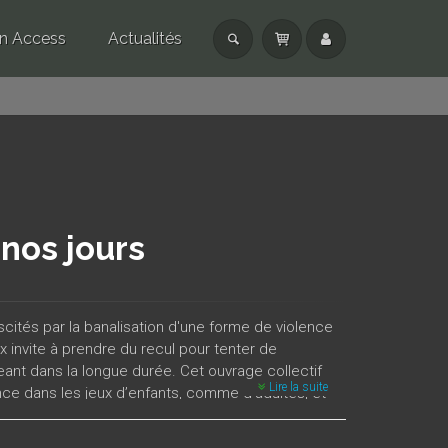
n Access
Actualités
 nos jours
uscités par la banalisation d'une forme de violence
x invite à prendre du recul pour tenter de
ant dans la longue durée. Cet ouvrage collectif
Lire la suite
olence dans les jeux d’enfants, comme d’adultes, et
s que la conséquence d’un jeu qui tourne mal ou de
 la violence, à des degrés variés d’intensité —