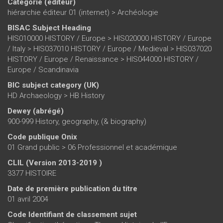
Catégorie (éditeur)
hiérarchie éditeur 01 (internet)
>
Archéologie
BISAC Subject Heading
HIS010000 HISTORY / Europe > HIS020000 HISTORY / Europe
/ Italy > HIS037010 HISTORY / Europe / Medieval > HIS037020
HISTORY / Europe / Renaissance > HIS044000 HISTORY /
Europe / Scandinavia
BIC subject category (UK)
HD Archaeology > HB History
Dewey (abrégé)
900-999 History, geography, (& biography)
Code publique Onix
01 Grand public > 06 Professionnel et académique
CLIL (Version 2013-2019 )
3377 HISTOIRE
Date de première publication du titre
01 avril 2004
Code Identifiant de classement sujet