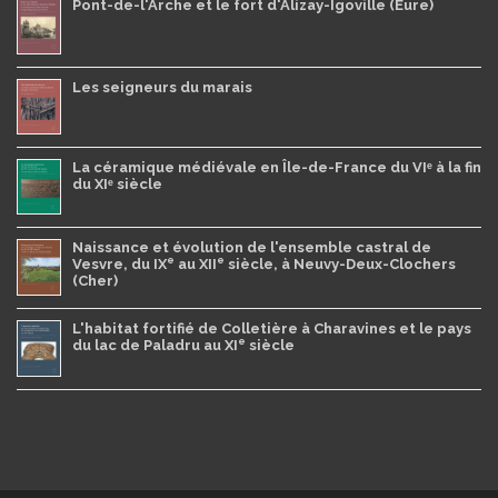
Pont-de-l'Arche et le fort d'Alizay-Igoville (Eure)
Les seigneurs du marais
La céramique médiévale en Île-de-France du VIᵉ à la fin
du XIᵉ siècle
Naissance et évolution de l'ensemble castral de
e
e
Vesvre, du IX
au XII
siècle, à Neuvy-Deux-Clochers
(Cher)
L'habitat fortifié de Colletière à Charavines et le pays
e
du lac de Paladru au XI
siècle