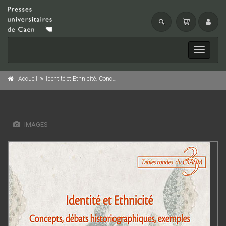
Toggle
navigati
Accueil
Identité et Ethnicité. Concepts, débats historiographiques, exemples (IIIᵉ-XIIᵉ siècle)
IMAGES