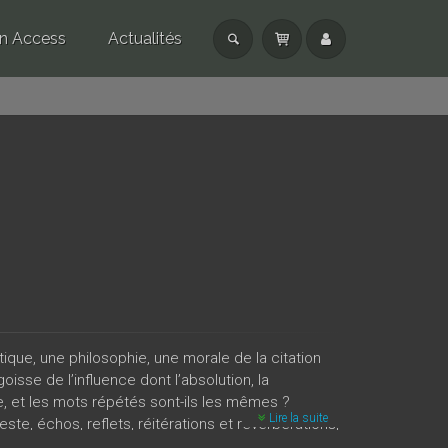
n Access
Actualités
étique, une philosophie, une morale de la citation
isse de l’influence dont l’absolution, la
e, et les mots répétés sont-ils les mêmes ?
Lire la suite
ste, échos, reflets, réitérations et réverbérations,
 l’axe de cette série d’études qui vont de John