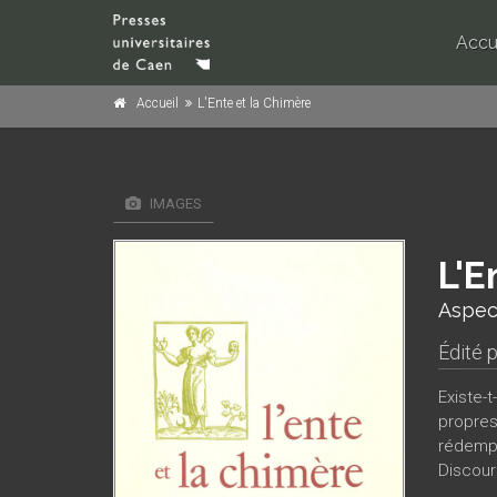
Accu
Accueil
L'Ente et la Chimère
IMAGES
L'E
Aspect
Édité 
Existe-t
propres 
rédempt
Discours
élément