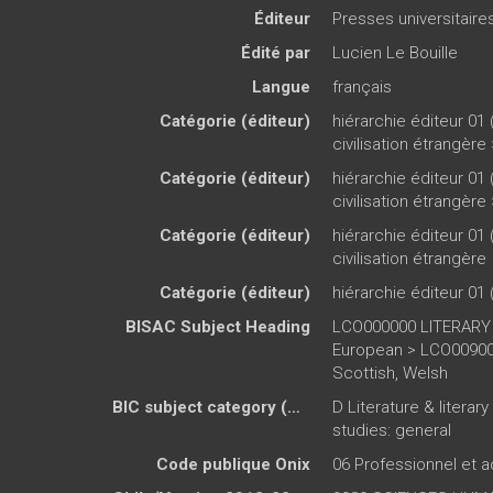
Éditeur
Presses universitair
Édité par
Lucien Le Bouille
Langue
français
Catégorie (éditeur)
hiérarchie éditeur 01 
civilisation étrangère
Catégorie (éditeur)
hiérarchie éditeur 01 
civilisation étrangère
Catégorie (éditeur)
hiérarchie éditeur 01 
civilisation étrangère
Catégorie (éditeur)
hiérarchie éditeur 01 
BISAC Subject Heading
LCO000000 LITERARY
European > LCO009000
Scottish, Welsh
BIC subject category (UK)
D Literature & literar
studies: general
Code publique Onix
06 Professionnel et