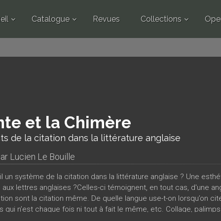
eil
Catalogue
Revues
Collections
Ope
nte et la Chimère
s de la citation dans la littérature anglaise
par
Lucien Le Bouille
-il un système de la citation dans la littérature anglaise ? Une esth
aux lettres anglaises ?Celles-ci témoignent, en tout cas, d'une ango
ion sont la citation même. De quelle langue use-t-on lorsqu’on cit
 qui n’est chaque fois ni tout à fait le même, etc. Collage, palimpse
s spécifiques d’un intertexte universel.Tels sont les deux pôles et