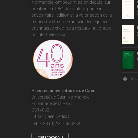
Normandie
, ont pour mission depuis leur
création en 1984 de soutenir par leur
savoir-faire l'édition et la valorisation de la
recherche effectuée au sein des équipes
caennaises et de leurs réseaux nationaux
ou internationaux.
plus 
Presses universitaires de Caen
Université de Caen Normandie
Esplanade de la Paix
CS14032
14032 Caen Cedex 5
Tel : + 33 (0)2-31-56-62-20
Contactez-nous