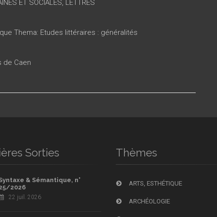
INES ET SOCIALES, LETTRES
que Thema: Etudes littéraires : généralités
es de Caen
ères Sorties
Thèmes
Syntaxe & Sémantique, n°
ARTS, ESTHÉTIQUE
25/2026
22 juil. 2026
ARCHÉOLOGIE