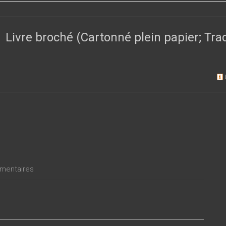
 à Tennessee Williams, en passant par H. Vaughan, Sterne, les Bront
y. Il est bien entendu inutile d’y chercher Shakespeare, qui ressuscita
out dans ce livre.
Livre broché (Cartonné plein papier; Tr
entaires