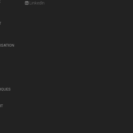
E
LinkedIn
T
LISATION
SIQUES
IT