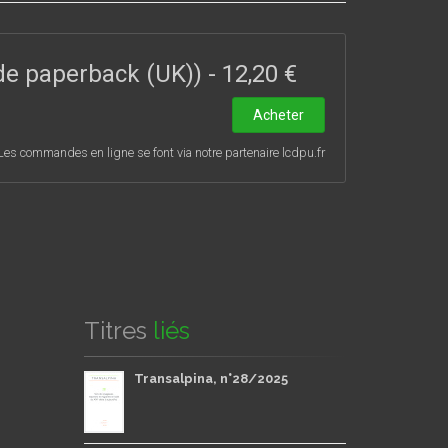
ë, Hardy, Joyce, H. Green, A. Huxley et J. B.
it les cadavres exquis et citait les citateurs : il
ade paperback (UK))
-
12,20 €
Acheter
Les commandes en ligne se font via notre partenaire lcdpu.fr
Titres
liés
Transalpina, n°28/2025