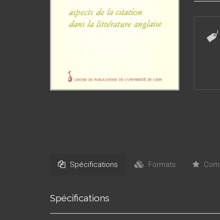
Webster
Priestle
est part
Spécifications
Formats
Comm
Spécifications