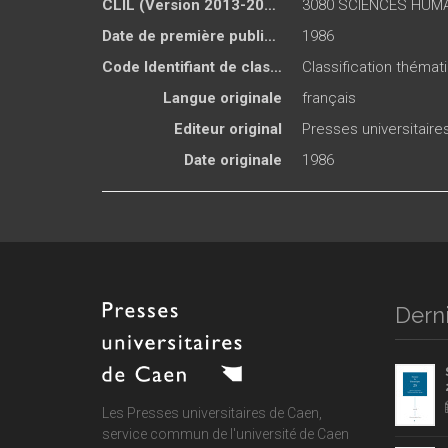
CLIL (Version 2013-2019 )
3080 SCIENCES HUMA
Date de première publication du titre
1986
Code Identifiant de classement sujet
Classification thémati
Langue originale
français
Editeur original
Presses universitair
Date originale
1986
Derni
Les Presses universitaires de Caen,
service commun de
l'université de Caen