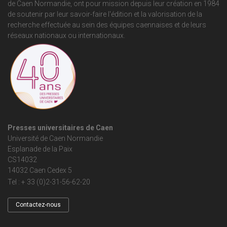
de Caen Normandie
, ont pour mission depuis leur création en 1984
de soutenir par leur savoir-faire l'édition et la valorisation de la
recherche effectuée au sein des équipes caennaises et de leurs
réseaux nationaux ou internationaux.
Presses universitaires de Caen
Université de Caen Normandie
Esplanade de la Paix
CS14032
14032 Caen Cedex 5
Tel : + 33 (0)2-31-56-62-20
Contactez-nous