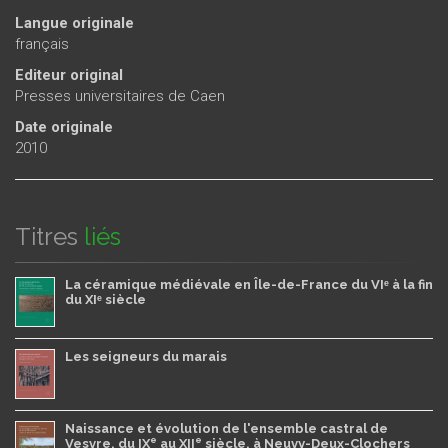
Langue originale
français
Editeur original
Presses universitaires de Caen
Date originale
2010
Titres
liés
La céramique médiévale en Île-de-France du VIᵉ à la fin
du XIᵉ siècle
Les seigneurs du marais
Naissance et évolution de l'ensemble castral de
e
e
Vesvre, du IX
au XII
siècle, à Neuvy-Deux-Clochers