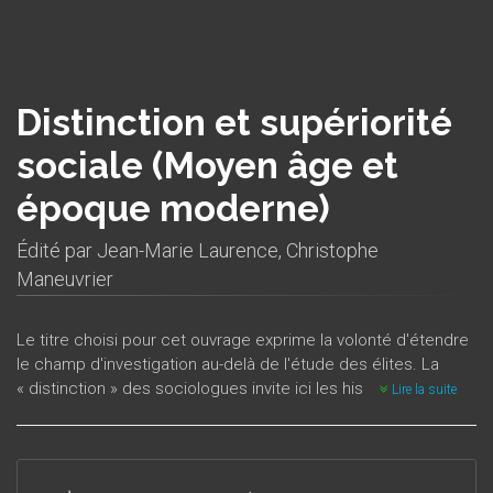
Distinction et supériorité
sociale (Moyen âge et
époque moderne)
Édité par
Jean-Marie Laurence
,
Christophe
Maneuvrier
Le titre choisi pour cet ouvrage exprime la volonté d'étendre
le champ d'investigation au-delà de l'étude des élites. La
« distinction » des sociologues invite ici les historiens des
Lire la suite
époques médiévale et moderne à réfléchir aux discours sur
la société et aux pratiques concrètes de différenciation, ce
qui ne se résume ni à décrire les élites ni à tenter de
caractériser les signes de domination. Les éléments