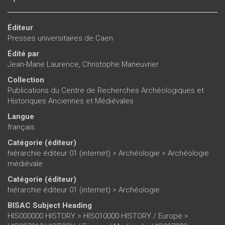
dans les églises, le souci du quotidien, les constructions, etc.
Le troisième thème aborde les positionnements sociaux et
les processus d'ascension d'individus, de groupes familiaux
Éditeur
ou encore de catégories, il intègre aussi l'analyse des
Presses universitaires de Caen
comportements sociaux et de la matérialisation des formes
Édité par
de la supériorité sociale.
Jean-Marie Laurence
,
Christophe Maneuvrier
Collection
Publications du Centre de Recherches Archéologiques et
Historiques Anciennes et Médiévales
Langue
français
Catégorie (éditeur)
hiérarchie éditeur 01 (internet)
>
Archéologie
>
Archéologie
médiévale
Catégorie (éditeur)
hiérarchie éditeur 01 (internet)
>
Archéologie
BISAC Subject Heading
HIS000000 HISTORY > HIS010000 HISTORY / Europe >