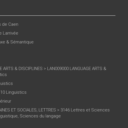
es de Caen
e Larrivée
taxe & Sémantique
 ARTS & DISCIPLINES > LAN009000 LANGUAGE ARTS &
tics
uistics
10 Linguistics
érieur
NES ET SOCIALES, LETTRES > 3146 Lettres et Sciences
nguistique, Sciences du langage