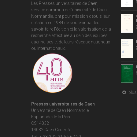
Les Presses universitaires de Caen,
service commun de
l'université de Caen
Normandie
, ont pour mission depuis leur
création en 1984 de soutenir par leur
savoir-faire l'édition et la valorisation de la
recherche effectuée au sein des équipes
caennaises et de leurs réseaux nationaux
ou internationaux.
plus 
Presses universitaires de Caen
Université de Caen Normandie
Esplanade de la Paix
CS14032
14032 Caen Cedex 5
Tel : + 33 (0)2-31-56-62-20