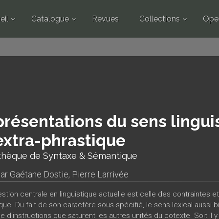
eil
Catalogue
Revues
Collections
Ope
résentations du sens linguis
extra-phrastique
othèque de Syntaxe & Sémantique
par
Gaétane Dostie
,
Pierre Larrivée
stion centrale en linguistique actuelle est celle des contraintes 
tique. Du fait de son caractère sous-spécifié, le sens lexical aus
e d'instructions que saturent les autres unités du cotexte. Soit il 