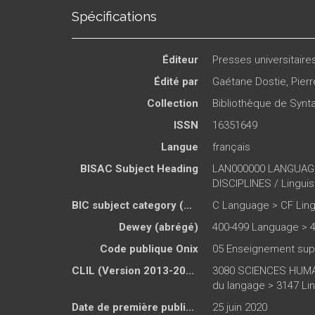
Spécifications
Éditeur
Presses universitair
Édité par
Gaétane Dostie
,
Pierr
Collection
Bibliothèque de Syn
ISSN
16351649
Langue
français
BISAC Subject Heading
LAN000000 LANGUAGE
DISCIPLINES / Linguis
BIC subject category (UK)
C Language > CF Ling
Dewey (abrégé)
400-499 Language > 4
Code publique Onix
05 Enseignement sup
CLIL (Version 2013-2019 )
3080 SCIENCES HUMAI
du langage > 3147 Li
Date de première publication du titre
25 juin 2020