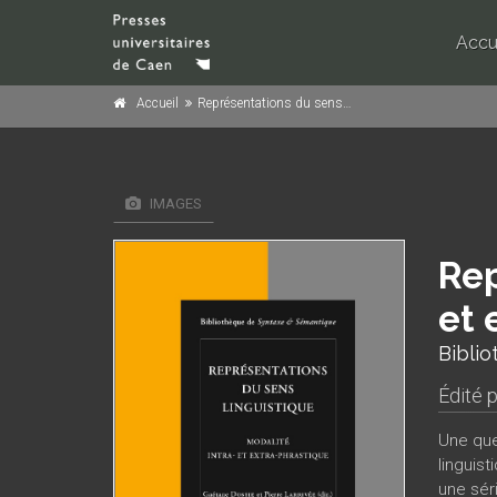
Accu
Accueil
Représentations du sens linguistique. Modalité intra- et extra-phrastique
IMAGES
Rep
et 
Bibli
Édité 
Une que
linguis
une séri