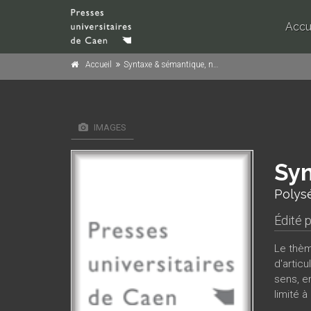
Accu
Accueil
Syntaxe & sémantique, n° 5/2003
IMAGES
Syn
Polysé
Édité 
Le thèm
d'articu
sens, e
limité 
simples