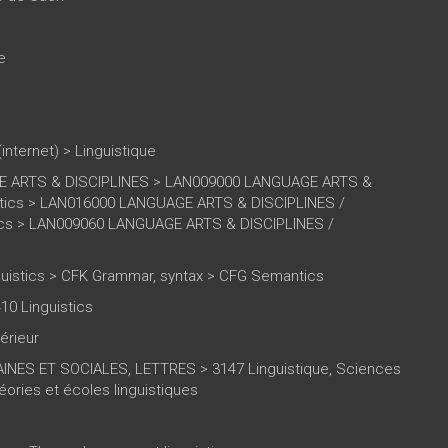
e
(internet)
>
Linguistique
 ARTS & DISCIPLINES > LAN009000 LANGUAGE ARTS &
istics > LAN016000 LANGUAGE ARTS & DISCIPLINES /
tics > LAN009060 LANGUAGE ARTS & DISCIPLINES /
uistics > CFK Grammar, syntax > CFG Semantics
10 Linguistics
érieur
NES ET SOCIALES, LETTRES > 3147 Linguistique, Sciences
ories et écoles linguistiques