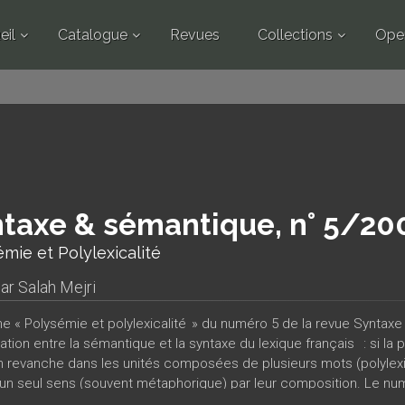
eil
Catalogue
Revues
Collections
Ope
taxe & sémantique, n° 5/20
mie et Polylexicalité
par
Salah Mejri
e « Polysémie et polylexicalité » du numéro 5 de la revue Syntaxe
lation entre la sémantique et la syntaxe du lexique français : si l
n revanche dans les unités composées de plusieurs mots (polylexi
à un seul sens (souvent métaphorique) par leur composition. Le nu
 quand ils perdent leur autonomie dans des lexèmes composés e