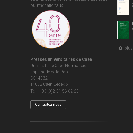
ou internationaux.
plus 
Presses universitaires de Caen
Université de Caen Normandie
Esplanade de la Paix
CS14032
14032 Caen Cedex 5
Tel : + 33 (0)2-31-56-62-20
Contactez-nous