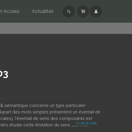
n Access
Actualités
03
 & sémantique concerne un type particulier
a plupart des mots simples présentent un éventail de
cales), l'éventail de sens des composants est
Lire la suite
méro étudie cette limitation du sens des mot
t rassemble des contributions de chercheurs