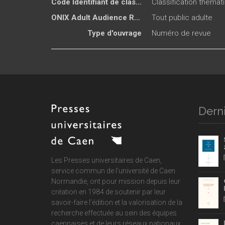
Code Identifiant de classement sujet
Classification thémat
ONIX Adult Audience Rating
Tout public adulte
Type d'ouvrage
Numéro de revue
Derni
Les Presses universitaires de Caen,
service commun de
l'université de Caen
Normandie
, ont pour mission depuis leur
création en 1984 de soutenir par leur
savoir-faire l'édition et la valorisation de la
recherche effectuée au sein des équipes
caennaises et de leurs réseaux nationaux