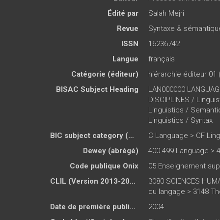
Édité par
Salah Mejri
Revue
Syntaxe & sémantiqu
ISSN
16236742
Langue
français
Catégorie (éditeur)
hiérarchie éditeur 01 
BISAC Subject Heading
LAN000000 LANGUAGE
DISCIPLINES / Lingu
Linguistics / Seman
Linguistics / Syntax
BIC subject category (UK)
C Language > CF Ling
Dewey (abrégé)
400-499 Language > 4
Code publique Onix
05 Enseignement sup
CLIL (Version 2013-2019 )
3080 SCIENCES HUMAI
du langage > 3148 Thé
Date de première publication du titre
2004