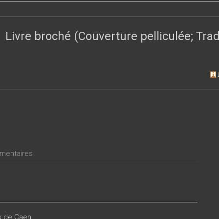
s et français en linguistique du français contemporain.
Livre broché (Couverture pelliculée; Tr
entaires
es de Caen