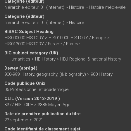
Catégorie (éditeur)
hiérarchie éditeur 01 (internet)
>
Histoire
>
Histoire médiévale
Catégorie (éditeur)
hiérarchie éditeur 01 (internet)
>
Histoire
BISAC Subject Heading
HIS000000 HISTORY > HIS010000 HISTORY / Europe >
HIS013000 HISTORY / Europe / France
BIC subject category (UK)
H Humanities > HB History > HBJ Regional & national history
Dewey (abrégé)
900-999 History, geography, (& biography) > 900 History
Code publique Onix
06 Professionnel et académique
CLIL (Version 2013-2019 )
3377 HISTOIRE > 3386 Moyen Age
Date de première publication du titre
23 septembre 2021
Code Identifiant de classement sujet