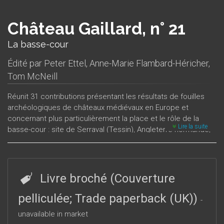
Château Gaillard, n° 21
La basse-cour
Édité par
Peter Ettel
,
Anne-Marie Flambard-Héricher
,
Tom McNeill
Réunit 31 contributions présentant les résultats de fouilles
archéologiques de châteaux médiévaux en Europe et
concernant plus particulièrement la place et le rôle de la
Lire la suite
basse-cour : site de Serraval (Tessin), Angleterre normande,
château de Coudenberg à Bruxelles, châteaux de Bohême,
palais de Duisburg, basses-cours seigneuriales à Gand,
châteaux de Finlande...
Livre broché (Couverture
pelliculée; Trade paperback (UK))
-
unavailable in market