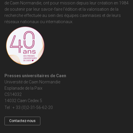
de Caen Normandie
, ont pour mission depuis leur création en 1984
de soutenir par leur savoir-faire l'édition et la valorisation de la
recherche effectuée au sein des équipes caennaises et de leurs
réseaux nationaux ou internationaux.
Presses universitaires de Caen
Université de Caen Normandie
Esplanade de la Paix
CS14032
14032 Caen Cedex 5
Tel : + 33 (0)2-31-56-62-20
Contactez-nous