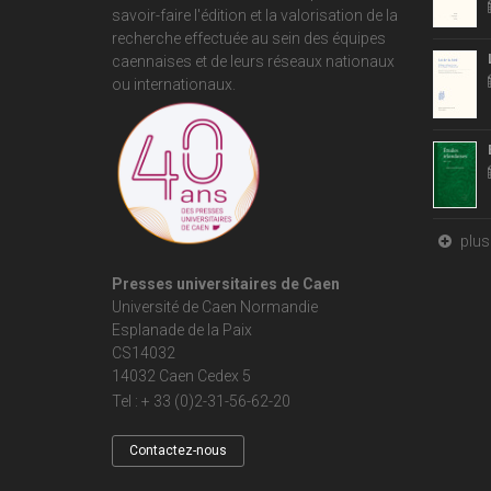
savoir-faire l'édition et la valorisation de la
recherche effectuée au sein des équipes
caennaises et de leurs réseaux nationaux
ou internationaux.
plus 
Presses universitaires de Caen
Université de Caen Normandie
Esplanade de la Paix
CS14032
14032 Caen Cedex 5
Tel : + 33 (0)2-31-56-62-20
Contactez-nous