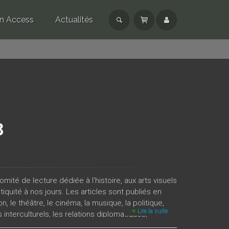
n Access
Actualités
3
omité de lecture dédiée à l'histoire, aux arts visuels
ntiquité à nos jours. Les articles sont publiés en
n, le théâtre, le cinéma, la musique, la politique,
Lire la suite
interculturels, les relations diplomatiques,
 alternant numéros thématiques et non thématiques.