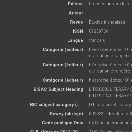
Éditeur
Presses universitair
Auteur
Revue
Études irlandaises
ISSN
0183973X
Langue
français
Catégorie (éditeur)
hiérarchie éditeur 01 
civilisation étrangère
Catégorie (éditeur)
hiérarchie éditeur 01 
civilisation étrangère
Catégorie (éditeur)
hiérarchie éditeur 01 
BISAC Subject Heading
LIT000000 LITERARY C
LIT004120 LITERARY CR
BIC subject category (UK)
D Literature & literary
Dewey (abrégé)
800-899 Literature > 8
Code publique Onix
05 Enseignement supé