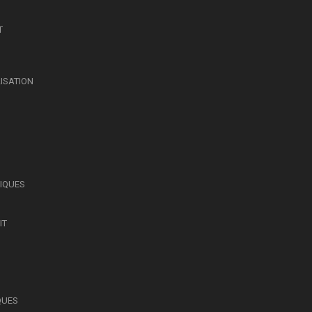
T
LISATION
SIQUES
IT
QUES