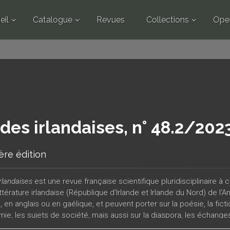
eil
Catalogue
Revues
Collections
Ope
des irlandaises, n° 48.2/202
ère édition
rlandaises
est une revue française scientifique pluridisciplinaire à c
littérature irlandaise (République d'Irlande et Irlande du Nord) de l'A
, en anglais ou en gaélique, et peuvent porter sur la poésie, la fictio
ie, les sujets de société, mais aussi sur la diaspora, les échanges 
ologie, l'architecture, etc. La revue est publiée deux fois par an,