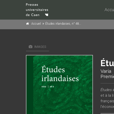
Accu
Accueil
Études irlandaises, n° 48.2/2023
IMAGES
Étu
Varia
Premi
Études i
et à la 
français
l'économ
l'arché