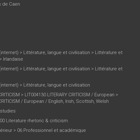
es de Caen
(internet)
>
Littérature, langue et civilisation
>
Littérature et
>
Irlandaise
(internet)
>
Littérature, langue et civilisation
>
Littérature et
(internet)
>
Littérature, langue et civilisation
RITICISM > LIT004130 LITERARY CRITICISM / European >
ITICISM / European / English, Irish, Scottish, Welsh
 studies
00 Literature rhetoric & criticism
rieur > 06 Professionnel et académique