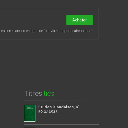
ntres de recherches en études irlandaises ou à
o comporte des comptes rendus d'ouvrages sur
Acheter
Les commandes en ligne se font via notre partenaire lcdpu.fr
Titres
liés
Études irlandaises, n°
50.2/2025