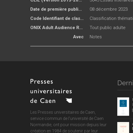
CLIL (Version 2013-2019 )
3643 Essais littéraires
Date de première publication du titre
08 décembre 2023
Code Identifiant de classement sujet
Classification thémat
ONIX Adult Audience Rating
Tout public adulte
Avec
Notes
Derni
Les Presses universitaires de Caen,
service commun de
l'université de Caen
Normandie
, ont pour mission depuis leur
création en 1984 de soutenir par leur