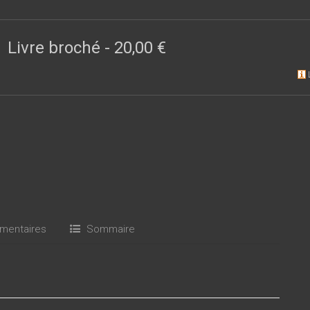
adresse aux chercheurs, étudiants de master ou doctorants, aux ce
ersonne cherchant à mieux connaître ce domaine. Chaque numér
de publiés récemment.
Livre broché
-
20,00 €
entaires
Sommaire