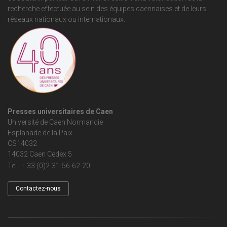
recherche effectuée au sein des équipes caennaises et de leurs
réseaux nationaux ou internationaux.
Presses universitaires de Caen
Université de Caen Normandie
Esplanade de la Paix
CS14032
14032 Caen Cedex 5
Tel : + 33 (0)2-31-56-62-20
Contactez-nous