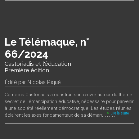
Le Télémaque, n°
66/2024
Castoriadis et l'éducation
Première édition
Édité par
Nicolas Piqué
Cornelius Castoriadis a construit son œuvre autour du thème
secret de l'émancipation éducative, nécessaire pour parvenir
à une société réellement démocratique. Les études réunies
Lire la suite
éclairent les axes fondamentaux de sa démarche, en
philosophie de l’éducation, politique et psychanalyse. Ce
dossier thématique du
Télémaque
est le premier à lui être
consacré