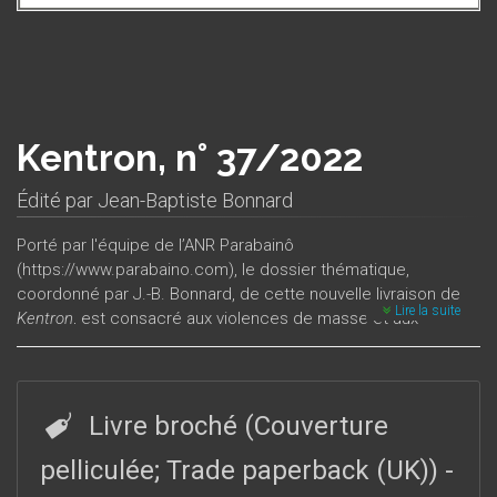
Kentron, n° 37/2022
Édité par
Jean-Baptiste Bonnard
Porté par l'équipe de l’ANR Parabainô
(https://www.parabaino.com), le dossier thématique,
coordonné par J.-B. Bonnard, de cette nouvelle livraison de
Lire la suite
Kentron
, est consacré aux violences de masse et aux
violences extrêmes en contexte de guerre dans l’Antiquité :
contextes, formes, enjeux, discours, représentations y sont
interrogés par le prisme des notions de norme et de
transgression. Le numéro est complété par trois articles de
Livre broché (Couverture
Varia
et deux comptes-rendus.
pelliculée; Trade paperback (UK))
-