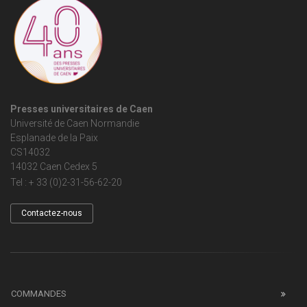
Presses universitaires de Caen
Université de Caen Normandie
Esplanade de la Paix
CS14032
14032 Caen Cedex 5
Tel : + 33 (0)2-31-56-62-20
Contactez-nous
COMMANDES