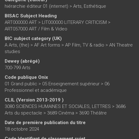
hiérarchie éditeur 01 (internet)
>
Arts, Esthétique
BISAC Subject Heading
ART000000 ART > LIT000000 LITERARY CRITICISM >
ART057000 ART / Film & Video
BIC subject category (UK)
A Arts, (the) > AF Art forms > AP Film, TV & radio > AN Theatre
studies
Dewey (abrégé)
700-799 Arts
Code publique Onix
01 Grand public > 05 Enseignement supérieur > 06
Professionnel et académique
CLIL (Version 2013-2019 )
3080 SCIENCES HUMAINES ET SOCIALES, LETTRES > 3686
Arts du spectacle > 3689 Cinéma > 3690 Théâtre
Date de première publication du titre
18 octobre 2024
Code Identifiant de classement sujet