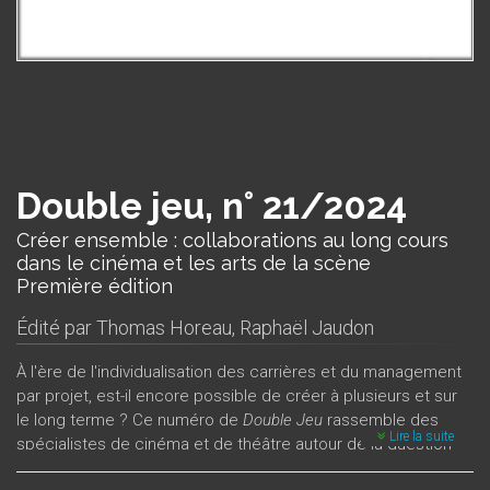
Double jeu, n° 21/2024
Créer ensemble : collaborations au long cours
dans le cinéma et les arts de la scène
Première édition
Édité par
Thomas Horeau
,
Raphaël Jaudon
À l'ère de l'individualisation des carrières et du management
par projet, est-il encore possible de créer à plusieurs et sur
le long terme ? Ce numéro de
Double Jeu
rassemble des
Lire la suite
spécialistes de cinéma et de théâtre autour de la question
des collaborations artistiques au long cours. À partir de cas