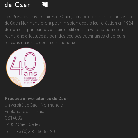
Les Presses universitaires de Caen, service commun de
l'université
de Caen Normandie
, ont pour mission depuis leur création en 1984
de soutenir par leur savoir-faire l'édition et la valorisation de la
recherche effectuée au sein des équipes caennaises et de leurs
réseaux nationaux ou internationaux.
Presses universitaires de Caen
Université de Caen Normandie
Esplanade de la Paix
CS14032
14032 Caen Cedex 5
Tel : + 33 (0)2-31-56-62-20