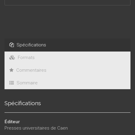
trois langues : anglais, allemand et français. Elles sont
accompagnées de résumés trilingues.
Spécifications
Formats
Commentaires
Sommaire
Spécifications
Éditeur
Presses universitaires de Caen