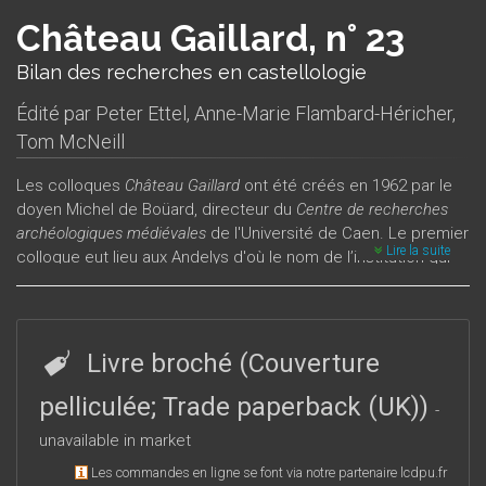
Château Gaillard, n° 23
Bilan des recherches en castellologie
Édité par
Peter Ettel
,
Anne-Marie Flambard-Héricher
,
Tom McNeill
Les colloques
Château Gaillard
ont été créés en 1962 par le
doyen Michel de Boüard, directeur du
Centre de recherches
archéologiques médiévales
de l'Université de Caen. Le premier
Lire la suite
colloque eut lieu aux Andelys d'où le nom de l’institution qui
se consacre essentiellement à la recherche historique et
archéologique sur les châteaux médiévaux. Depuis 1962, en
effet, les colloques
Château Gaillard
se réunissent tous les
deux ans dans différents pays européens (Allemagne,
Livre broché (Couverture
Belgique, Danemark, Espagne, France, Grande-Bretagne,
Hongrie, Irlande, Luxembourg, Pays-Bas, Pologne,
pelliculée; Trade paperback (UK))
-
Républiques Slovaque et Tchèque, Suède, Suisse). Chaque
unavailable in market
colloque regroupe une centaine de chercheurs des pays
indiqués plus haut. Les communications sont publiées dans
Les commandes en ligne se font via notre partenaire lcdpu.fr