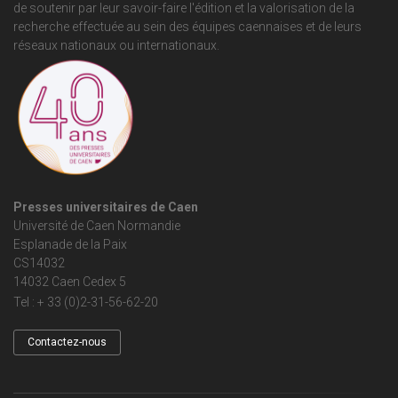
de soutenir par leur savoir-faire l'édition et la valorisation de la
recherche effectuée au sein des équipes caennaises et de leurs
réseaux nationaux ou internationaux.
Presses universitaires de Caen
Université de Caen Normandie
Esplanade de la Paix
CS14032
14032 Caen Cedex 5
Tel : + 33 (0)2-31-56-62-20
Contactez-nous