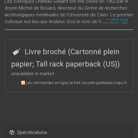
Les colloques
Château Gaillard
ont été créés en 1962 par le
doyen Michel de Boüard, directeur du
Centre de recherches
archéologiques médiévales
de l'Université de Caen. Le premier
Lire la suite
colloque eut lieu aux Andelys d'où le nom de l’institution qui
se consacre essentiellement à la recherche historique et
archéologique sur les châteaux médiévaux. Depuis 1962, en
effet, les colloques
Château Gaillard
se réunissent tous les
deux ans dans différents pays européens (Allemagne,
Livre broché (Cartonné plein
Belgique, Danemark, Espagne, France, Grande-Bretagne,
Hongrie, Irlande, Luxembourg, Pays-Bas, Pologne,
papier; Tall rack paperback (US))
-
Républiques Slovaque et Tchèque, Suède, Suisse). Chaque
unavailable in market
colloque regroupe une centaine de chercheurs des pays
indiqués plus haut. Les communications sont publiées dans
Les commandes en ligne se font via notre partenaire lcdpu.fr
trois langues : anglais, allemand et français. Elles sont
accompagnées de résumés trilingues.
Spécifications