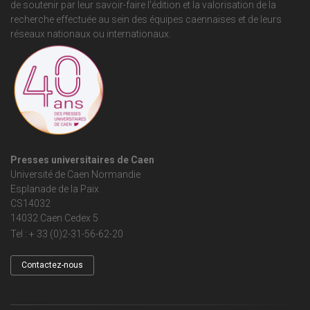
de soutenir par leur savoir-faire l'édition et la valorisation de la
recherche effectuée au sein des équipes caennaises et de leurs
réseaux nationaux ou internationaux.
Presses universitaires de Caen
Université de Caen Normandie
Esplanade de la Paix
CS14032
14032 Caen Cedex 5
Tel : + 33 (0)2-31-56-62-20
Contactez-nous