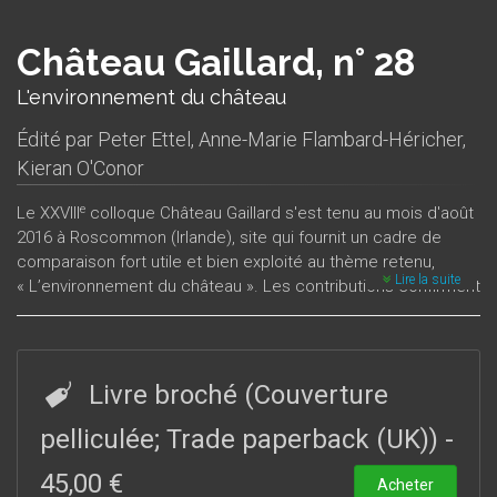
Château Gaillard, n° 28
L'environnement du château
Édité par
Peter Ettel
,
Anne-Marie Flambard-Héricher
,
Kieran O'Conor
e
Le XXVIII
colloque Château Gaillard s'est tenu au mois d'août
2016 à Roscommon (Irlande), site qui fournit un cadre de
comparaison fort utile et bien exploité au thème retenu,
Lire la suite
« L’environnement du château ». Les contributions confirment
les grandes avancées de la recherche européenne dans le
domaine de l’archéologie du milieu. Reprenant et dépassant
les études récentes qui ont montré comment la seigneurie a
pu construire, avec des objectifs bien précis de valorisation
Livre broché (Couverture
du pouvoir, le paysage qui entoure le château, les études qui
composent cet ouvrage s’attachent également à
pelliculée; Trade paperback (UK))
-
l’implantation initiale de la forteresse dans un paysage choisi,
45,00 €
à une altitude bien définie, ou près de certains lieux
Acheter