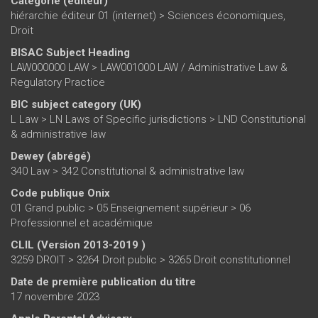
Catégorie (éditeur)
hiérarchie éditeur 01 (internet)
>
Sciences économiques,
Droit
BISAC Subject Heading
LAW000000 LAW > LAW001000 LAW / Administrative Law &
Regulatory Practice
BIC subject category (UK)
L Law > LN Laws of Specific jurisdictions > LND Constitutional
& administrative law
Dewey (abrégé)
340 Law > 342 Constitutional & administrative law
Code publique Onix
01 Grand public > 05 Enseignement supérieur > 06
Professionnel et académique
CLIL (Version 2013-2019 )
3259 DROIT > 3264 Droit public > 3265 Droit constitutionnel
Date de première publication du titre
17 novembre 2023