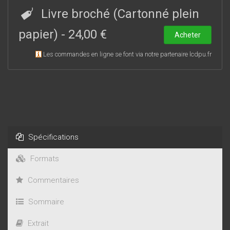
nécessité de nouvelles réglementations et de redéfinitions
Livre broché (Cartonné plein
de plusieurs concepts juridiques.
papier)
-
24,00 €
Acheter
Les commandes en ligne se font via notre partenaire lcdpu.fr
Spécifications
Formats
Commentaires
Sommaire
Extrait