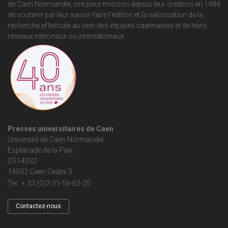
de Caen Normandie
, ont pour mission depuis leur création en 1984
de soutenir par leur savoir-faire l'édition et la valorisation de la
recherche effectuée au sein des équipes caennaises et de leurs
réseaux nationaux ou internationaux.
Presses universitaires de Caen
Université de Caen Normandie
Esplanade de la Paix
CS14032
14032 Caen Cedex 5
Tel : + 33 (0)2-31-56-62-20
Contactez-nous