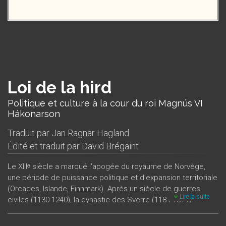
Loi de la hird
Politique et culture à la cour du roi Magnús VI
Hákonarson
Traduit par
Jan Ragnar Hagland
Édité et traduit par
David Brégaint
Le XIIIᵉ siècle a marqué l'apogée du royaume de Norvège,
une période de puissance politique et d’expansion territoriale
(Orcades, Islande, Finnmark). Après un siècle de guerres
Lire la suite
civiles (1130-1240), la dynastie des Sverre (1184-1319)
concentre le pouvoir royal, renforce l’administration et unifie
les lois. Le règne de Magnús VI Hákonarson (1263-1280) est à