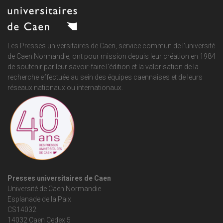
Les Presses universitaires de Caen, service commun de
l'université
de Caen Normandie
, ont pour mission depuis leur création en 1984
de soutenir par leur savoir-faire l'édition et la valorisation de la
recherche effectuée au sein des équipes caennaises et de leurs
réseaux nationaux ou internationaux.
Presses universitaires de Caen
Université de Caen Normandie
Esplanade de la Paix
CS14032
14032 Caen Cedex 5