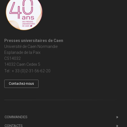
Presses universitaires de Caen
Université de Caen Normandie
Esplanade de la Paix
CS14032
14032 Caen Cedex 5
Tel : + 33 (0)2-31-56-62-20
Contactez-nous
COMMANDES
CONTACTS