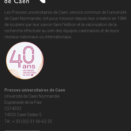
Les Presses universitaires de Caen, service commun de
l'université
de Caen Normandie
, ont pour mission depuis leur création en 1984
de soutenir par leur savoir-faire l'édition et la valorisation de la
recherche effectuée au sein des équipes caennaises et de leurs
réseaux nationaux ou internationaux.
Presses universitaires de Caen
Université de Caen Normandie
Esplanade de la Paix
CS14032
14032 Caen Cedex 5
Tel : + 33 (0)2-31-56-62-20