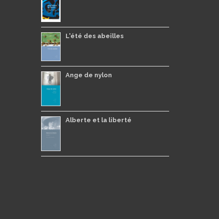
L'été des abeilles
Ange de nylon
Alberte et la liberté