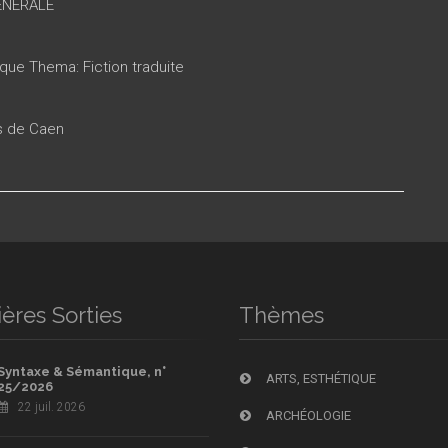
ENERALE
ique Thema: Fiction traduite
es de Caen
ères Sorties
Thèmes
Syntaxe & Sémantique, n°
ARTS, ESTHÉTIQUE
25/2026
22 juil. 2026
ARCHÉOLOGIE