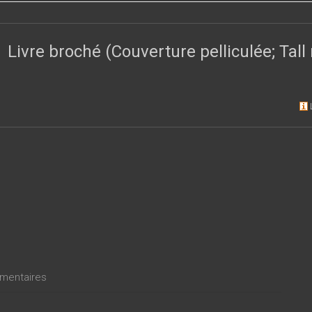
velles, le lecteur accède à l’intériorité de leurs personnages – f
bre réalité ou perdus dans un univers métaphorique.
Livre broché (Couverture pelliculée; Tal
entaires