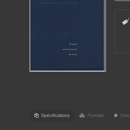
des nou
une som
Spécifications
Formats
Comm