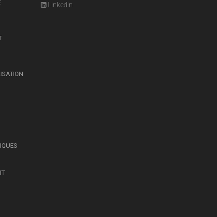
E
LinkedIn
T
LISATION
SIQUES
IT