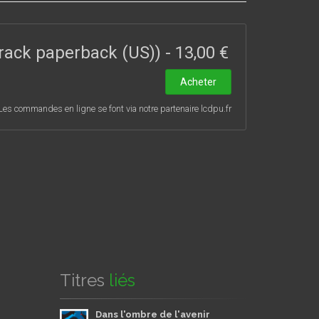
éminins pour la plupart – profondément ancrés dans
l rack paperback (US))
-
13,00 €
Acheter
Les commandes en ligne se font via notre partenaire lcdpu.fr
Titres
liés
Dans l'ombre de l'avenir