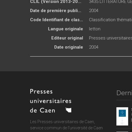
CLIL (Version 2013-2019 )
3435 LITTÉRATURE G
Date de première publication du titre
2004
Code Identifiant de classement sujet
Classification thémat
Langue originale
letton
Editeur original
Presses universitair
Date originale
2004
Derni
Les Presses universitaires de Caen,
service commun de
l'université de Caen