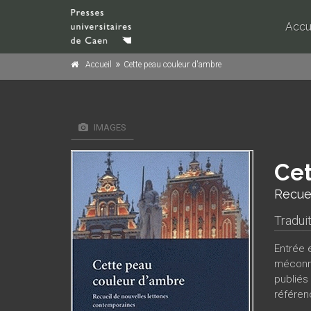
Accu
Accueil
Cette peau couleur d'ambre
IMAGES
Cet
Recue
Tradui
Entrée e
méconnu
publiés
référen
Ikstena,