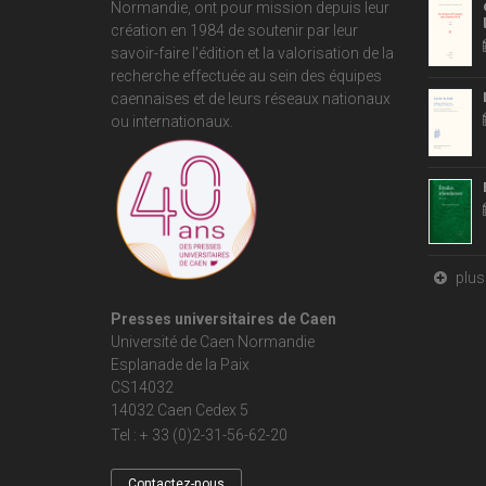
Normandie
, ont pour mission depuis leur
création en 1984 de soutenir par leur
savoir-faire l'édition et la valorisation de la
recherche effectuée au sein des équipes
caennaises et de leurs réseaux nationaux
ou internationaux.
plus 
Presses universitaires de Caen
Université de Caen Normandie
Esplanade de la Paix
CS14032
14032 Caen Cedex 5
Tel : + 33 (0)2-31-56-62-20
Contactez-nous