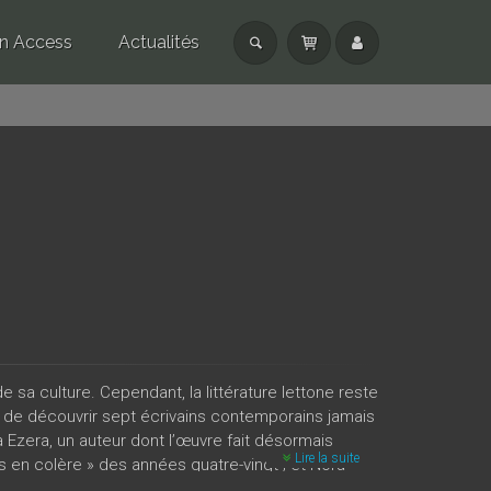
n Access
Actualités
de sa culture. Cependant, la littérature lettone reste
 de découvrir sept écrivains contemporains jamais
 Ezera, un auteur dont l’œuvre fait désormais
Lire la suite
s en colère » des années quatre-vingt ; et Nora
les orientations de la littérature lettone. Au fil