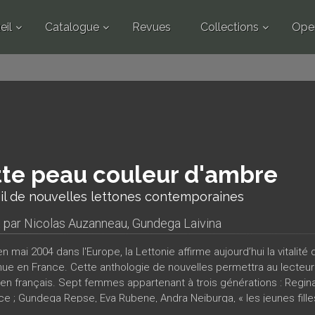
eil
Catalogue
Revues
Collections
Ope
te peau couleur d'ambre
il de nouvelles lettones contemporaines
t par
Nicolas Auzanneau
,
Gundega Laivina
n mai 2004 dans l'Europe, la Lettonie affirme aujourd’hui la vitalité 
e en France. Cette anthologie de nouvelles permettra au lecteur
 en français. Sept femmes appartenant à trois générations : Regina
ce ; Gundega Repse, Eva Rubene, Andra Neiburga, « les jeunes fille
 Inga Abele, Ruta Mezavilka, trois jeunes écrivains témoins des nouvel