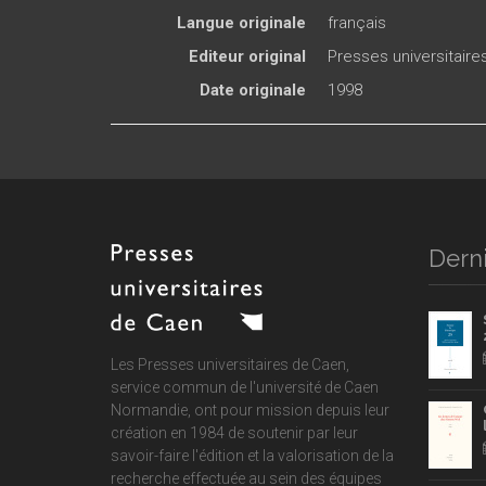
Langue originale
français
Editeur original
Presses universitair
Date originale
1998
Derni
Les Presses universitaires de Caen,
service commun de
l'université de Caen
Normandie
, ont pour mission depuis leur
création en 1984 de soutenir par leur
savoir-faire l'édition et la valorisation de la
recherche effectuée au sein des équipes