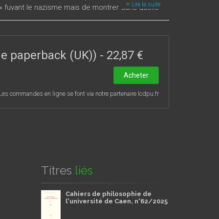
Lire la suite
 » fuyant le nazisme mais de montrer dans quelle
ifications méthodologiques que cette émigration a
ade paperback (UK))
-
22,87 €
Acheter
Les commandes en ligne se font via notre partenaire lcdpu.fr
Titres
liés
Cahiers de philosophie de
l'université de Caen, n°62/2025