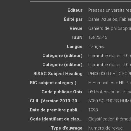
Éditeur
Presses universitair
Édité par
Daniel Azuelos
,
Fabie
Revue
Cahiers de philosophi
ISSN
12826545
Langue
français
Catégorie (éditeur)
hiérarchie éditeur 01 
Catégorie (éditeur)
hiérarchie éditeur 01 
BISAC Subject Heading
PHI000000 PHILOSOP
BIC subject category (UK)
H Humanities > HP Ph
Code publique Onix
06 Professionnel et
CLIL (Version 2013-2019 )
3080 SCIENCES HUMAI
Date de première publication du titre
1998
Code Identifiant de classement sujet
Classification théma
Type d'ouvrage
Numéro de revue