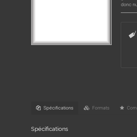
donc nu
mesure 
entraîn
Spécifications
Formats
Comm
Spécifications