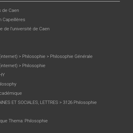
es de Caen
n Capeillères
e de l'université de Caen
(internet)
>
Philosophie
>
Philosophie Générale
(internet)
>
Philosophie
HY
ilosophy
 académique
NES ET SOCIALES, LETTRES > 3126 Philosophie
tique Thema: Philosophie