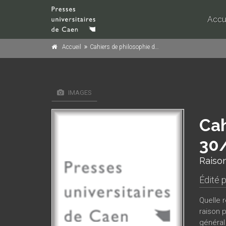
Accu
Accueil
Cahiers de philosophie de l'université de Caen, n° 30/1996
IMAGES
Cah
30
Raison
Édité 
Quelle 
raison 
général 