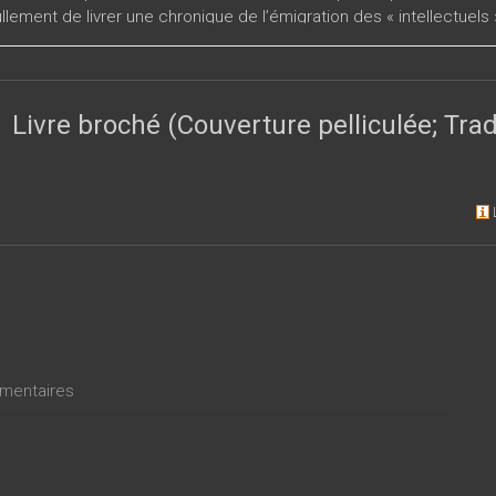
llement de livrer une chronique de l’émigration des « intellectuels
leur conception de la raison s’en est trouvée changée et les mod
é dans leurs œuvres.
Livre broché (Couverture pelliculée; Tr
entaires