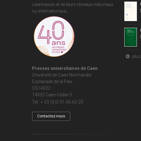
caennaises et de leurs réseaux nationaux
ou internationaux.
plus 
Presses universitaires de Caen
Université de Caen Normandie
Esplanade de la Paix
CS14032
14032 Caen Cedex 5
Tel : + 33 (0)2-31-56-62-20
Contactez-nous