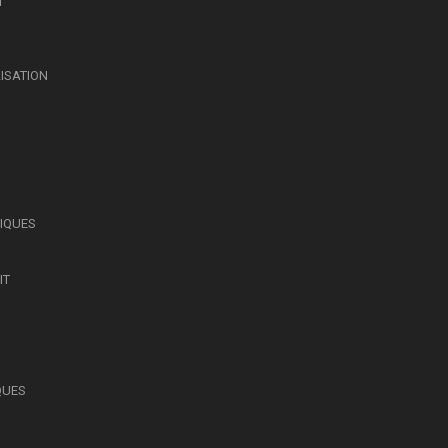
T
LISATION
SIQUES
IT
QUES