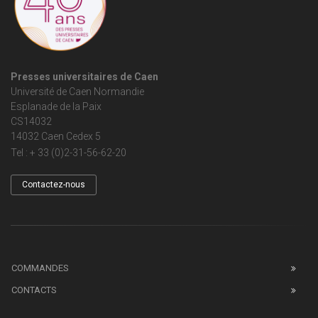
Presses universitaires de Caen
Université de Caen Normandie
Esplanade de la Paix
CS14032
14032 Caen Cedex 5
Tel : + 33 (0)2-31-56-62-20
Contactez-nous
COMMANDES
CONTACTS