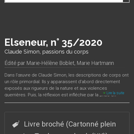
Elseneur, n° 35/2020
Claude Simon, passions du corps
Édité par
Marie-Hélène Boblet
,
Marie Hartmann
Dans l'œuvre de Claude Simon, les descriptions de corps ont
un rôle primordial. Ils y apparaissent d'abord directement
exposés aux rigueurs de la nature et aux violences
Lire la suite
guerrières. Puis, la réflexion est infléchie par la prise en
compte de la place du corps de l’artiste et, en particulier,
l’importance des dessins de la main de l’auteur. Dès lors, les
analyses portent sur la représentation des corps, ils sont
donc abordés indirectement comme des objets artistiques
Livre broché (Cartonné plein
mais encore comme les lieux d’une tension entre
eros
et