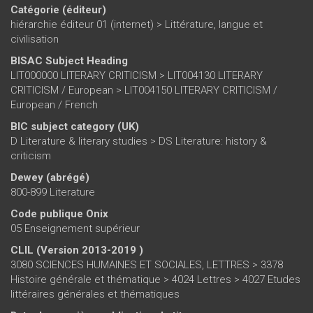
Catégorie (éditeur)
hiérarchie éditeur 01 (internet)
>
Littérature, langue et
civilisation
BISAC Subject Heading
LIT000000 LITERARY CRITICISM > LIT004130 LITERARY
CRITICISM / European > LIT004150 LITERARY CRITICISM /
European / French
BIC subject category (UK)
D Literature & literary studies > DS Literature: history &
criticism
Dewey (abrégé)
800-899 Literature
Code publique Onix
05 Enseignement supérieur
CLIL (Version 2013-2019 )
3080 SCIENCES HUMAINES ET SOCIALES, LETTRES > 3378
Histoire générale et thématique > 4024 Lettres > 4027 Etudes
littéraires générales et thématiques