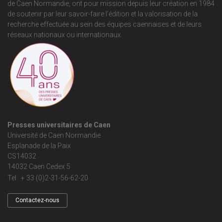
de Caen Normandie
, ont pour mission depuis leur création en 1984
de soutenir par leur savoir-faire l'édition et la valorisation de la
recherche effectuée au sein des équipes caennaises et de leurs
réseaux nationaux ou internationaux.
Presses universitaires de Caen
Université de Caen Normandie
Esplanade de la Paix
CS14032
14032 Caen Cedex 5
Tel : + 33 (0)2-31-56-62-20
Contactez-nous