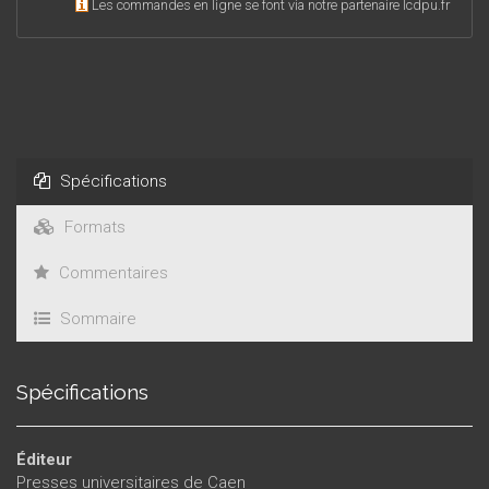
Russie, la Scandinavie et la Champagne.
Les commandes en ligne se font via notre partenaire lcdpu.fr
Spécifications
Formats
Commentaires
Sommaire
Spécifications
Éditeur
Presses universitaires de Caen