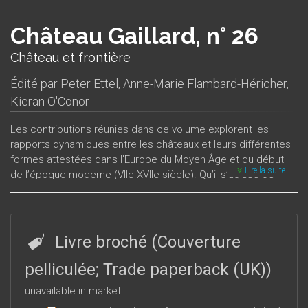
Château Gaillard, n° 26
Château et frontière
Édité par
Peter Ettel
,
Anne-Marie Flambard-Héricher
,
Kieran O'Conor
Les contributions réunies dans ce volume explorent les
rapports dynamiques entre les châteaux et leurs différentes
formes attestées dans l'Europe du Moyen Âge et du début
Lire la suite
de l’époque moderne (VIIe-XVIIe siècle). Qu’il s’agisse de
marches fluides et temporaires ou de frontières linéaires,
ces secteurs ont souvent connu un fort investissement dans
la défense et l’ostentation symbolique. Publiques ou privées,
organisées ou non en réseaux, ces structures contrôlent
Livre broché (Couverture
l’espace et matérialisent des identités, mais elles facilitent
aussi parfois les communications et les échanges. Ces lieux
pelliculée; Trade paperback (UK))
-
privilégiés de transferts culturels et architecturaux sont ici
unavailable in market
abordés dans un large espace compris entre l’Irlande et la