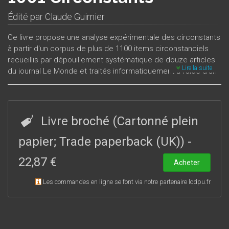
Édité par
Claude Guimier
Ce livre propose une analyse expérimentale des circonstants
à partir d'un corpus de plus de 1100 items circonstanciels
recueillis par dépouillement systématique de douze articles
Lire la suite
du journal Le Monde et traités informatiquement à l'aide d'un
système de base de données.L'objectif essentiel est
d'expliciter les liens entre l’interprétation du circonstant, sa
portée et sa position. À ce titre, la manipulation qui consiste à
déplacer (ou à essayer de déplacer) le circonstant est la
Livre broché (Cartonné plein
procédure la plus généralement mise en œuvre. Mais
d’autres critères doivent être pris en compte : la ponctuation,
papier; Trade paperback (UK))
-
qui joue un rôle prépondérant, l’entourage contextuel du
22,87 €
circonstant, sa valeur sémantique propre, sa catégorie
Acheter
syntaxique, sa suppressibilité, etc. Au total, c’est une série de
Les commandes en ligne se font via notre partenaire lcdpu.fr
regards croisés qui est portée sur la fonction circonstant, la
richesse du panorama étant accentuée par la sollicitation de
cadres théoriques différents (théories énonciativistes,
syntaxe guillaumienne, théorie X-barre).