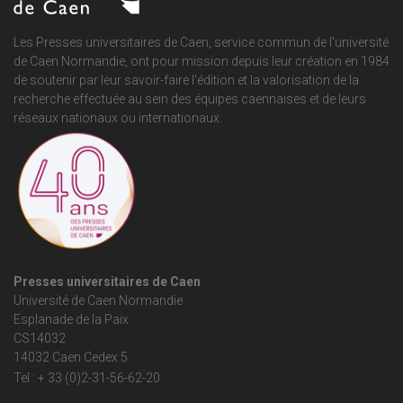
Les Presses universitaires de Caen, service commun de
l'université
de Caen Normandie
, ont pour mission depuis leur création en 1984
de soutenir par leur savoir-faire l'édition et la valorisation de la
recherche effectuée au sein des équipes caennaises et de leurs
réseaux nationaux ou internationaux.
Presses universitaires de Caen
Université de Caen Normandie
Esplanade de la Paix
CS14032
14032 Caen Cedex 5
Tel : + 33 (0)2-31-56-62-20