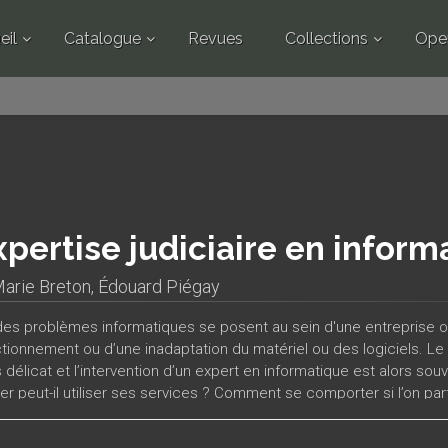
eil
Catalogue
Revues
Collections
Ope
xpertise judiciaire en infor
arie Breton
,
Édouard Piégay
es problèmes informatiques se posent au sein d'une entreprise ou d
tionnement ou d’une inadaptation du matériel ou des logiciels. Le 
s délicat et l’intervention d’un expert en informatique est alors s
lier peut-il utiliser ses services ? Comment se comporter si l’on p
ne expertise si l’on est soi-même expert ? Telles sont les questi
rage qui s’adresse aux professionnels de l’informatique, aux respo