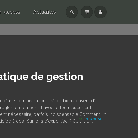
n Access
Actualités
matique de gestion
’une administration, il s’agit bien souvent d’un
règlement du conflit avec le fournisseur est
ouvent nécessaire, parfois indispensable.Comment un
Lire la suite
articipe à des réunions d’expertise ? Comment
ons auxquelles les auteurs tentent de répondre dans
nsables de sociétés ou d’administrations, aux