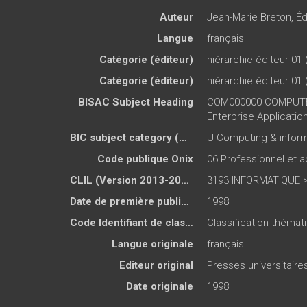
Auteur
Jean-Marie Breton
,
Éd
Langue
français
Catégorie (éditeur)
hiérarchie éditeur 01 
Catégorie (éditeur)
hiérarchie éditeur 01 
BISAC Subject Heading
COM000000 COMPUTE
Enterprise Applicatio
BIC subject category (UK)
U Computing & infor
Code publique Onix
06 Professionnel et
CLIL (Version 2013-2019 )
3193 INFORMATIQUE > 
Date de première publication du titre
1998
Code Identifiant de classement sujet
Classification théma
Langue originale
français
Editeur original
Presses universitair
Date originale
1998