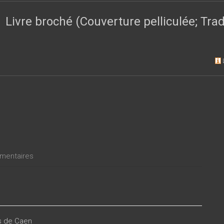
 des professions judiciaires et aux experts.
Livre broché (Couverture pelliculée; Tr
entaires
es de Caen