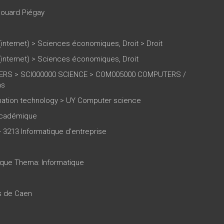
ouard Piégay
(internet)
>
Sciences économiques, Droit
>
Droit
(internet)
>
Sciences économiques, Droit
RS > SCI000000 SCIENCE > COM005000 COMPUTERS /
ns
mation technology > UY Computer science
 académique
3213 Informatique d'entreprise
tique Thema: Informatique
es de Caen