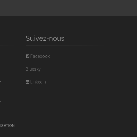
Suivez-nous
Facebook
Bluesky
E
LinkedIn
T
LISATION