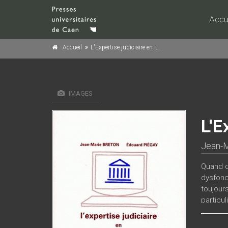
Accu
Accueil
L'Expertise judiciaire en informatique de gestion
IMAGES
L'E
Jean-M
Quand d
dysfonc
toujour
particu
mener u
cet ouv