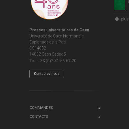
plus 
Presses universitaires de Caen
Université de Caen Normandie
Esplanade de la Paix
CS14032
14032 Caen Cedex 5
Tel : + 33 (0)2-31-56-62-20
Contactez-nous
COMMANDES
CONTACTS