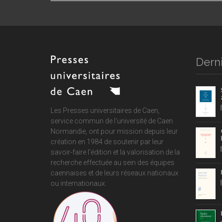
Derni
Les Presses universitaires de Caen,
service commun de
l'université de Caen
Normandie
, ont pour mission depuis leur
création en 1984 de soutenir par leur
savoir-faire l'édition et la valorisation de la
recherche effectuée au sein des équipes
caennaises et de leurs réseaux nationaux
ou internationaux.