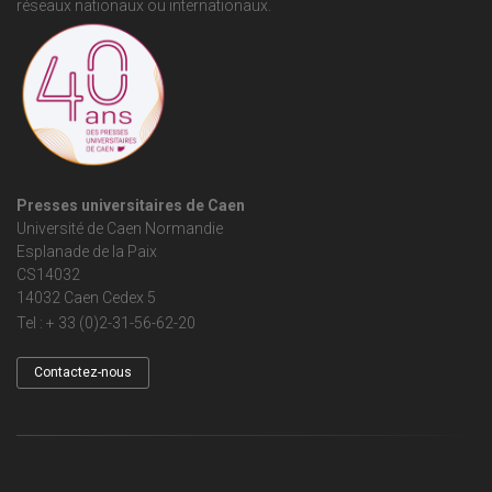
réseaux nationaux ou internationaux.
Presses universitaires de Caen
Université de Caen Normandie
Esplanade de la Paix
CS14032
14032 Caen Cedex 5
Tel : + 33 (0)2-31-56-62-20
Contactez-nous