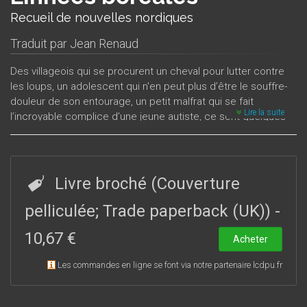
Recueil de nouvelles nordiques
Traduit par
Jean Renaud
Des villageois qui se procurent un cheval pour lutter contre
les loups, un adolescent qui n'en peut plus d’être le souffre-
douleur de son entourage, un petit malfrat qui se fait
Lire la suite
l’incroyable complice d’une jeune autiste, ce sont quelques-
unes des situations étonnantes et des rencontres insolites
que propose ce recueil. La vie est une force fragile, et cette
fragilité souvent douloureuse qui émane de l’ensemble des
nouvelles trouve une de ses plus belles expressions dans la
Livre broché (Couverture
dernière d’entre elles, où fleurit le symbole de la Linnée
boréale.
pelliculée; Trade paperback (UK))
-
10,67 €
Acheter
Les commandes en ligne se font via notre partenaire lcdpu.fr