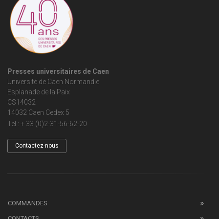
Presses universitaires de Caen
Université de Caen Normandie
Esplanade de la Paix
CS14032
14032 Caen Cedex 5
Tel : + 33 (0)2-31-56-62-20
Contactez-nous
COMMANDES
CONTACTS