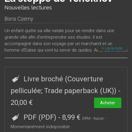
Nouvelles lectures
Boris Czerny
Un enfant quitte sa ville natale pour se rendre dans une
grande ville afin d'entreprendre ses études. Il est
accompagné dans son voyage par un marchand et un
Lire la suite
homme d'Église qui vont lui servir de guides. Ainsi commence
le récit
La Steppe de Tchekhov
qui emporte le lecteur à
travers l'immense paysage du sud de la Russie où un petit
garçon, Iégorouchka, découvre le monde des adultes, le
désir et la passion, l'amour et les chagrins. L'écriture
Livre broché (Couverture
minimaliste et poétique de Tchekhov transporte le lecteur à
travers les grands espaces de la steppe où rodent
pelliculée; Trade paperback (UK))
-
d’étranges personnages : une princesse polonaise
20,00 €
envoûtante, des aubergistes juifs qui apparaissent comme
Acheter
des témoins vivants des temps bibliques, un chasseur trop
amoureux pour pouvoir dormir, des bandits et des preux
PDF (PDF)
-
8,99 €
-
DRM - Aucun
chevaliers.
La Steppe
peut se lire comme un récit d’initiation
Momentanément indisponible
ou comme un livre d’aventures. C’est aussi une œuvre