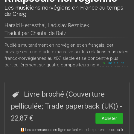
Les musiciens norvégiens en France au temps
de Grieg
Harald Herresthal
,
Ladislav Reznicek
Traduit par
Chantal de Batz
Publié simultanément en norvégien et en français, cet
ouvrage est une étude exhaustive sur les relations musicales
e
franco-norvégiennes au XIX
siècle et se concentre plus
Lire la suite
particulièrement sur quatre compositeurs norvégiens qui ont
entretenu avec la France des rapports privilégiés : le
violoniste Ole Bull, le pianiste Thomas Tellefsen, élève de
Chopin, les compositeurs Johan Svendsen et Edvard Grieg.
Sous la plume des auteurs revit ce Paris des années 1890 qui
Livre broché (Couverture
se prit d'un véritable engouement pour la Scandinavie. Grieg
est le personnage central du livre. Nul compositeur norvégien
pelliculée; Trade paperback (UK))
-
n’a été à ce point populaire en France où, pendant toute une
22,87 €
période, il fut le compositeur étranger le plus joué. De
Acheter
surcroît, ses prises de position dans l’affaire Dreyfus lui
Les commandes en ligne se font via notre partenaire lcdpu.fr
valurent d’être au centre de débats passionnés. Pour écrire