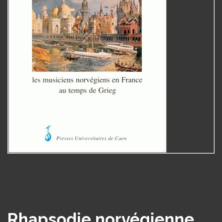
Rhapsodie norvégienne