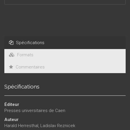
leur ouvrage, Harald Herresthal et Ladislav Reznicek ont eu
recours à de très nombreux documents inconnus, entre
autres à des extraits de la correspondance que Grieg
entretint avec plusieurs personnalités françaises comme
Édouard Colonne, Vincent d’Indy ou Romain Rolland.
Spécifications
Formats
Commentaires
Spécifications
Éditeur
Presses universitaires de Caen
Auteur
Harald Herresthal
,
Ladislav Reznicek