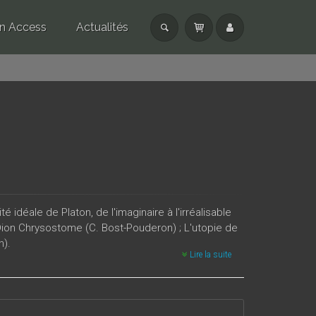
n Access
Actualités
 idéale de Platon, de l'imaginaire à l'irréalisable
z Dion Chrysostome (C. Bost-Pouderon) ; L'utopie de
n).
Lire la suite