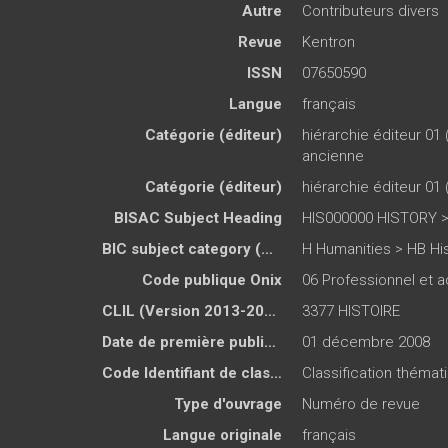
Autre
Contributeurs divers
Revue
Kentron
ISSN
07650590
Langue
français
Catégorie (éditeur)
hiérarchie éditeur 01 
ancienne
Catégorie (éditeur)
hiérarchie éditeur 01 
BISAC Subject Heading
HIS000000 HISTORY > 
BIC subject category (UK)
H Humanities > HB Hi
Code publique Onix
06 Professionnel et
CLIL (Version 2013-2019 )
3377 HISTOIRE
Date de première publication du titre
01 décembre 2008
Code Identifiant de classement sujet
Classification thémat
Type d'ouvrage
Numéro de revue
Langue originale
français