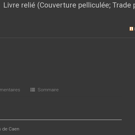
Livre relié (Couverture pelliculée; Trad
entaires
Sommaire
es de Caen