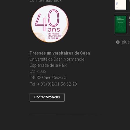
ou internationaux.
plus 
Presses universitaires de Caen
Université de Caen Normandie
Esplanade de la Paix
CS14032
14032 Caen Cedex 5
Tel : + 33 (0)2-31-56-62-20
Contactez-nous