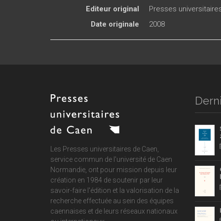
Editeur original
Presses universitair
Date originale
2008
Derni
Les Presses universitaires de Caen,
service commun de
l'université de Caen
Normandie
, ont pour mission depuis leur
création en 1984 de soutenir par leur
savoir-faire l'édition et la valorisation de la
recherche effectuée au sein des équipes
caennaises et de leurs réseaux nationaux