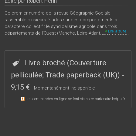
Édité par
Robert Hérin
Ce premier numéro de la revue Géographie Sociale
rassemble plusieurs études sur des comportements à
caractère collectif : le syndicalisme agricole dans trois
Lire la suite
départements de l'Ouest (Manche, Loire-Atlantique, Vendée)
et son expression analysée à...
Livre broché (Couverture
pelliculée; Trade paperback (UK))
-
9,15 €
- Momentanément indisponible
Les commandes en ligne se font via notre partenaire lcdpu.fr