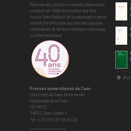
Normandie
, ont pour mission depuis leur
création en 1984 de soutenir par leur
savoir-faire l'édition et la valorisation de la
recherche effectuée au sein des équipes
caennaises et de leurs réseaux nationaux
ou internationaux.
plus 
Presses universitaires de Caen
Université de Caen Normandie
Esplanade de la Paix
CS14032
14032 Caen Cedex 5
Tel : + 33 (0)2-31-56-62-20