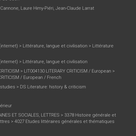
a Cannone
,
Laure Himy-Piéri
,
Jean-Claude Larrat
(internet)
>
Littérature, langue et civilisation
>
Littérature
(internet)
>
Littérature, langue et civilisation
RITICISM > LIT004130 LITERARY CRITICISM / European >
RITICISM / European / French
 studies > DS Literature: history & criticism
érieur
NES ET SOCIALES, LETTRES > 3378 Histoire générale et
tres > 4027 Etudes littéraires générales et thématiques