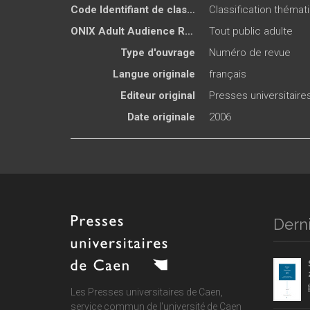
Code Identifiant de classement sujet
Classification thémati
ONIX Adult Audience Rating
Tout public adulte
Type d'ouvrage
Numéro de revue
Langue originale
français
Editeur original
Presses universitair
Date originale
2006
Derni
Les Presses universitaires de Caen,
service commun de
l'université de Caen