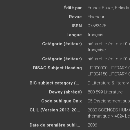
Édité par
Franck Bauer
,
Belind
Revue
Elseneur
ISSN
07583478
Langue
français
Catégorie (éditeur)
hiérarchie éditeur 01 
française
Catégorie (éditeur)
hiérarchie éditeur 01 
BISAC Subject Heading
LIT000000 LITERARY C
LIT004150 LITERARY C
BIC subject category (UK)
D Literature & literary
Dewey (abrégé)
800-899 Literature
Code publique Onix
05 Enseignement sup
CLIL (Version 2013-2019 )
3080 SCIENCES HUMAI
thématique > 4024 Let
Date de première publication du titre
2006