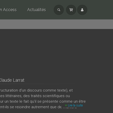
n Access
Actualités
laude Larrat
structuration d’un discours comme texte), et
s littéraires, des traités scientifiques ou
our un texte le fait qu’il se présente comme un être
Lire la suite
uvent-ils se rejoindre autrement que de manière
 à leur manière, les différents auteurs de cet