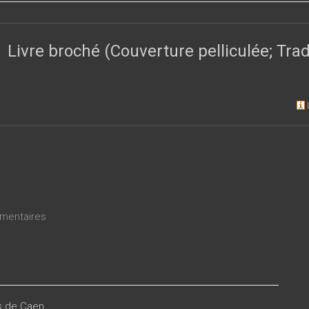
.
Livre broché (Couverture pelliculée; Tr
entaires
es de Caen