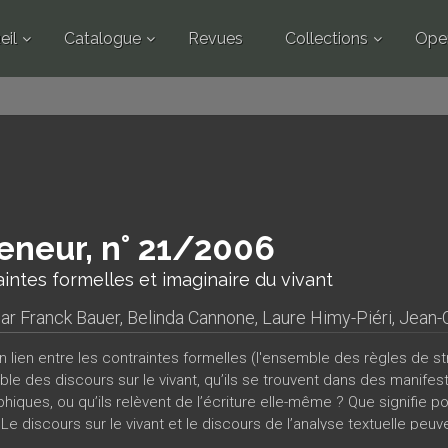
eil
Catalogue
Revues
Collections
Ope
eneur, n° 21/2006
intes formelles et imaginaire du vivant
par
Franck Bauer
,
Belinda Cannone
,
Laure Himy-Piéri
,
Jean-C
 un lien entre les contraintes formelles (l'ensemble des règles de 
le des discours sur le vivant, qu’ils se trouvent dans des manifeste
hiques, ou qu’ils relèvent de l’écriture elle-même ? Que signifie p
 Le discours sur le vivant et le discours de l’analyse textuelle pe
rique ? C’est à ces questions que s’efforcent de répondre, chacun