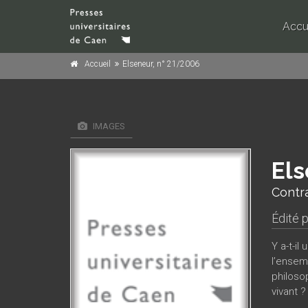
Accu
Accueil
Elseneur, n° 21/2006
IMAGES
Els
Contra
Édité 
Y a-t-il
l’ensemb
philosop
vivant ?
métapho