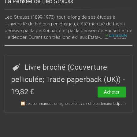
La Pensée de Leo Strauss
Leo Strauss (1899-1973), tout le long de ses études à
l'Université de Fribourg-en-Brisgau, a été marqué de façon
décisive par la personnalité et par la pensée de Husserl et de
Lire la suite
Heidegger. Durant son très long exil aux États-Unis – il était
Juif et avait fui l’Allemagne nazie dès 1932 –, il a composé
une œuvre philosophique considérable. Cette œuvre est
restée longtemps fort mal connue en France. Aujourd’hui,
grâce, en particulier, aux traductions nombreuses et
Livre broché (Couverture
élégantes d’Olivier Sedeyn, elle révèle au lecteur français ses
facettes multiples. Chacune d’entre elles – que l’on s’attache
pelliculée; Trade paperback (UK))
-
aux études d’histoire de la philosophie, à l’exploration de la
19,82 €
pensée juive ou aux analyses de philosophie politique –
Acheter
s’adresse, sans lyrisme et, pourtant, parfois de façon
Les commandes en ligne se font via notre partenaire lcdpu.fr
pathétique, aux hommes de notre temps, sans cesse
confrontés à la crise du monde occidental moderne ; elle est
une invite au ressourcement de la réflexion philosophique.Ce
volume ne prétend pas donner un exposé exhaustif des
thèses de Leo Strauss. Les articles qu’il rassemble et qui