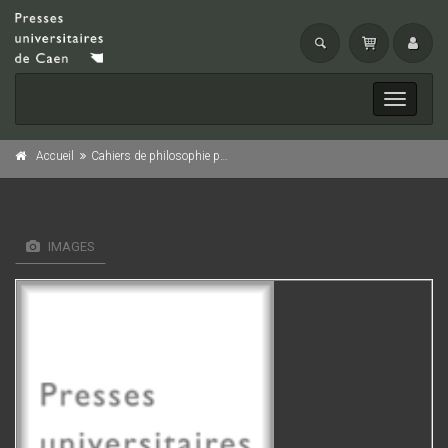
Toggle
navigati
Accueil
Cahiers de philosophie politique et juridique, n° 23/1993
IMAGES