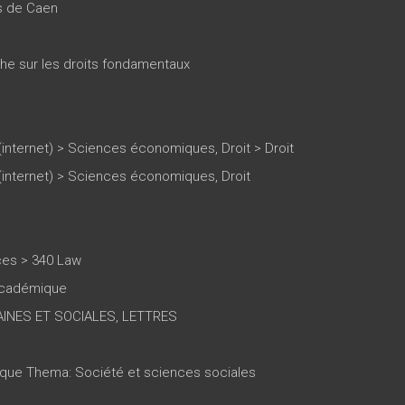
es de Caen
che sur les droits fondamentaux
(internet)
>
Sciences économiques, Droit
>
Droit
(internet)
>
Sciences économiques, Droit
ces > 340 Law
 académique
INES ET SOCIALES, LETTRES
tique Thema: Société et sciences sociales