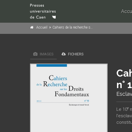
Accu
Accueil
Cahiers de la recherche sur les droits fondamentaux, n° 10/2012
IMAGES
FICHIERS
Cah
n° 
Esclav
e
Le 10
n
l'esclav
constit