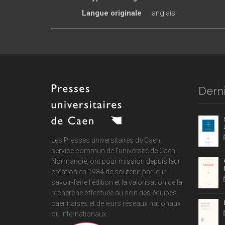
Langue originale
anglais
Derni
Les Presses universitaires de Caen,
service commun de
l'université de Caen
Normandie
, ont pour mission depuis leur
création en 1984 de soutenir par leur
savoir-faire l'édition et la valorisation de la
recherche effectuée au sein des équipes
caennaises et de leurs réseaux nationaux
ou internationaux.