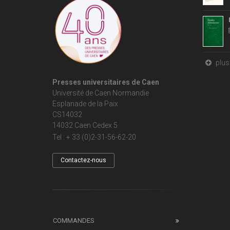
plus 
Presses universitaires de Caen
Université de Caen Normandie
Esplanade de la Paix
CS14032
14032 Caen Cedex 5
Tel : + 33 (0)2-31-56-62-20
Contactez-nous
COMMANDES