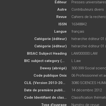
Éditeur
Presses universitair
Autre
Contributeurs divers
Revue
Cahiers de la recher
ISSN
16348842
Langue
français
Catégorie (éditeur)
hiérarchie éditeur 01 
Catégorie (éditeur)
hiérarchie éditeur 01 
BISAC Subject Heading
LAW000000 LAW
BIC subject category (UK)
L Law
Dewey (abrégé)
300-399 Social scien
Code publique Onix
06 Professionnel et
CLIL (Version 2013-2019 )
3080 SCIENCES HUMA
Date de première publication du titre
14 décembre 2012
Code Identifiant de classement sujet
Classification théma
Type d'ouvrage
Numéro de revue