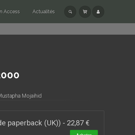
n Access
Actualités
2000
ustapha Mojaihid
ade paperback (UK))
-
22,87 €