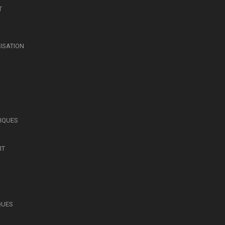
T
LISATION
SIQUES
IT
QUES