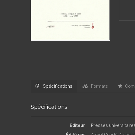
Spécifications
Formats
Comm
Spécifications
Éditeur
Presses universitair
Édité par
Armel Coudé
,
Genevi