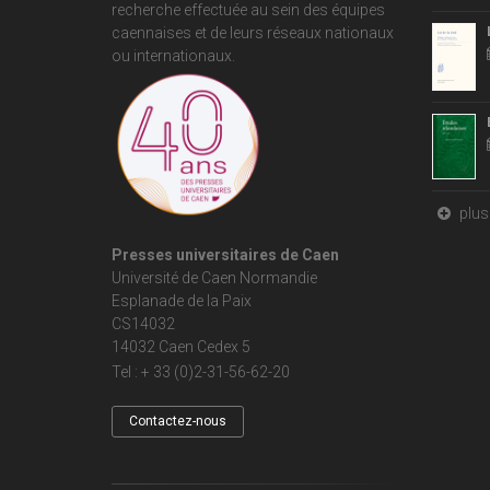
recherche effectuée au sein des équipes
caennaises et de leurs réseaux nationaux
ou internationaux.
plus 
Presses universitaires de Caen
Université de Caen Normandie
Esplanade de la Paix
CS14032
14032 Caen Cedex 5
Tel : + 33 (0)2-31-56-62-20
Contactez-nous