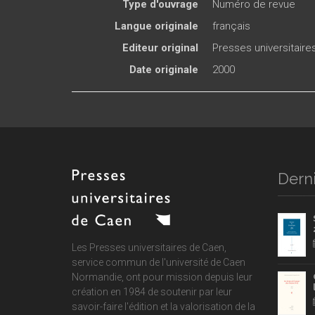
Type d'ouvrage
Numéro de revue
Langue originale
français
Editeur original
Presses universitair
Date originale
2000
Derni
Les Presses universitaires de Caen,
service commun de
l'université de Caen
Normandie
, ont pour mission depuis leur
création en 1984 de soutenir par leur
savoir-faire l'édition et la valorisation de la