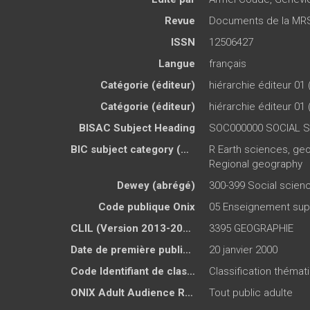
Revue
Documents de la MR
ISSN
12506427
Langue
français
Catégorie (éditeur)
hiérarchie éditeur 01 
Catégorie (éditeur)
hiérarchie éditeur 01 
BISAC Subject Heading
SOC000000 SOCIAL 
BIC subject category (UK)
R Earth sciences, ge
Regional geography
Dewey (abrégé)
300-399 Social scien
Code publique Onix
05 Enseignement sup
CLIL (Version 2013-2019 )
3395 GEOGRAPHIE
Date de première publication du titre
20 janvier 2000
Code Identifiant de classement sujet
Classification théma
ONIX Adult Audience Rating
Tout public adulte