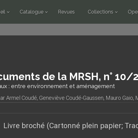
eil
Catalogue
Revues
Collections
Ope
uments de la MRSH, n° 10/
raux : entre environnement et aménagement
par
Armel Coudé
,
Geneviève Coudé-Gaussen
,
Mauro Gaio
,
M
Livre broché (Cartonné plein papier; Tr