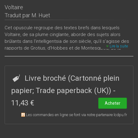
Voltaire
Traduit par
M. Huet
Cet opuscule regroupe des textes brefs dans lesquels
Voltaire, de sa plume cinglante, aborde des sujets alors
brûlants dans l'intelligentsia de son siècle, qu’il s’agisse des
Lire la suite
rapports de Grotius, d’Hobbes et de Montesquieu, de la
question de savoir si l’homme est né méchant et enfant du
diable, des manières de perdre et de garder sa liberté, de la
théocratie des trois gouvernements et de mille erreurs
anciennes, de la supériorité de l’Europe moderne sur l’Europe
Livre broché (Cartonné plein
ancienne, des serfs de corps, des esprits serfs, de la
religion, du droit de la guerre, de l’indépendance de l’État, de
papier; Trade paperback (UK))
-
la meilleure législation, etc. Ces « dialogues » offrent au
11,43 €
lecteur, à touches subtiles, un tableau de la politique de son
Acheter
temps.
Les commandes en ligne se font via notre partenaire lcdpu.fr