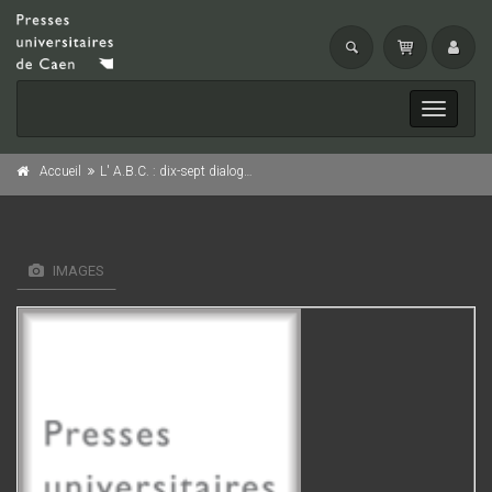
Toggle
navigati
Accueil
L' A.B.C. : dix-sept dialogues politiques
IMAGES